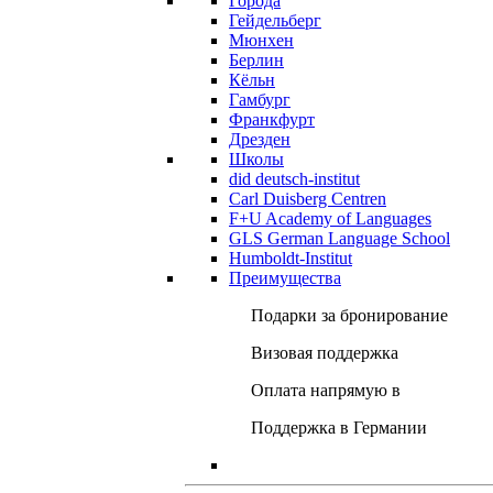
Города
Гейдельберг
Мюнхен
Берлин
Кёльн
Гамбург
Франкфурт
Дрезден
Школы
did deutsch-institut
Carl Duisberg Centren
F+U Academy of Languages
GLS German Language School
Humboldt-Institut
Преимущества
Подарки за бронирование
Визовая поддержка
Оплата напрямую в
Поддержка в Германии