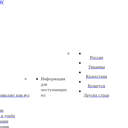
EW
России
Украины
Казахстана
Информация
для
Беларуси
поступающих
нколлег или вуз
из:
Других стран
ии
 и учебе
ании
чения