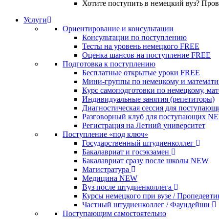
Хотите поступить в немецкий вуз? Про
Услуги
Ориентирование и консультации
Консультации по поступлению
Тесты на уровень немецкого
FREE
Оценка шансов на поступление
FREE
Подготовка к поступлению
Бесплатные открытые уроки
FREE
Мини-группы по немецкому и математи
Курс самоподготовки по немецкому, ма
Индивидуальные занятия (репетиторы)
Диагностическая сессия для поступающ
Разговорный клуб для поступающих
N
Регистрация на Летний университет
Поступление «под ключ»
Государственный штудиенколлег
Бакалавриат и госэкзамен
Бакалавриат сразу после школы
NEW
Магистратура
Медицина
NEW
Вуз после штудиенколлега
Курсы немецкого при вузе / Пропедевт
Частный штудиенколлег / Фаундейшн
Поступающим самостоятельно