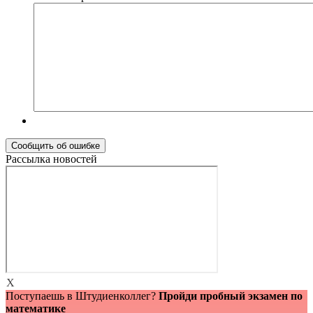
Рассылка новостей
X
Поступаешь в Штудиенколлег?
Пройди пробный экзамен по
математике