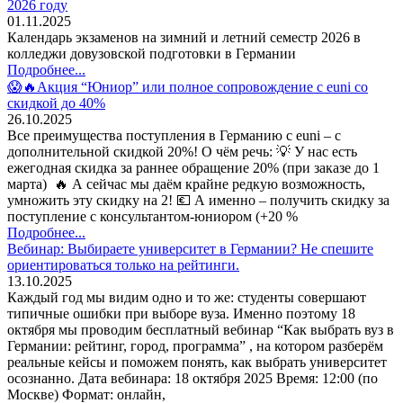
2026 году
01.11.2025
Календарь экзаменов на зимний и летний семестр 2026 в
колледжи довузовской подготовки в Германии
Подробнее...
😱🔥Акция “Юниор” или полное сопровождение с euni со
скидкой до 40%
26.10.2025
Все преимущества поступления в Германию с euni – с
дополнительной скидкой 20%! О чём речь: 💡 У нас есть
ежегодная скидка за раннее обращение 20% (при заказе до 1
марта) 🔥 А сейчас мы даём крайне редкую возможность,
умножить эту скидку на 2! 💶 А именно – получить скидку за
поступление с консультантом-юниором (+20 %
Подробнее...
Вебинар: Выбираете университет в Германии? Не спешите
ориентироваться только на рейтинги.
13.10.2025
Каждый год мы видим одно и то же: студенты совершают
типичные ошибки при выборе вуза. Именно поэтому 18
октября мы проводим бесплатный вебинар “Как выбрать вуз в
Германии: рейтинг, город, программа” , на котором разберём
реальные кейсы и поможем понять, как выбрать университет
осознанно. Дата вебинара: 18 октября 2025 Время: 12:00 (по
Москве) Формат: онлайн,