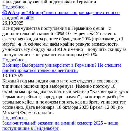
колледжи довузовской подготовки в Германии
Подробнее...
😱🔥Акция “Юниор” или полное сопровождение с euni со
скидкой до 40%
26.10.2025
Все преимущества поступления в Германию с euni – с
дополнительной скидкой 20%! О чём речь: 💡 У нас есть
ежегодная скидка за раннее обращение 20% (при заказе до 1
марта) 🔥 А сейчас мы даём крайне редкую возможность,
умножить эту скидку на 2! 💶 А именно – получить скидку за
поступление с консультантом-юниором (+20 %
Подробнее...
Вебинар: Выбираете университет в Германии? Не спешите
ориентироваться только на рейтинги.
13.10.2025
Каждый год мы видим одно и то же: студенты совершают
типичные ошибки при выборе вуза. Именно поэтому 18
октября мы проводим бесплатный вебинар “Как выбрать вуз в
Германии: рейтинг, город, программа” , на котором разберём
реальные кейсы и поможем понять, как выбрать университет
осознанно. Дата вебинара: 18 октября 2025 Время: 12:00 (по
Москве) Формат: онлайн,
Подробнее...
Заключительный экзамен на зимний семестр 2025 – наши
поступившие в Гейдельберг