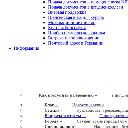
Подача документов в немецкие вузы
N
Подача документов в штудиенколлеги
Визовая поддержка
Шенгенская виза для курсов
Мотивационное письмо
Краткая биография
Подбор студенческого жилья
Встреча и сопровождение
Почтовый адрес в Германии
Информация
–
Как поступить в Германию
в штудие
–
Блог
Новости и акции
–
Статьи
Руководства и рекомендац
–
Вопросы и ответы
О поступлении
–
Города
Студенческие города Герм
–
Cпециальности
Направления обу