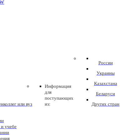
EW
России
Украины
Казахстана
Информация
для
Беларуси
поступающих
нколлег или вуз
из:
Других стран
ии
 и учебе
ании
чения