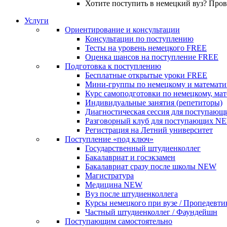
Хотите поступить в немецкий вуз? Про
Услуги
Ориентирование и консультации
Консультации по поступлению
Тесты на уровень немецкого
FREE
Оценка шансов на поступление
FREE
Подготовка к поступлению
Бесплатные открытые уроки
FREE
Мини-группы по немецкому и математи
Курс самоподготовки по немецкому, ма
Индивидуальные занятия (репетиторы)
Диагностическая сессия для поступающ
Разговорный клуб для поступающих
N
Регистрация на Летний университет
Поступление «под ключ»
Государственный штудиенколлег
Бакалавриат и госэкзамен
Бакалавриат сразу после школы
NEW
Магистратура
Медицина
NEW
Вуз после штудиенколлега
Курсы немецкого при вузе / Пропедевти
Частный штудиенколлег / Фаундейшн
Поступающим самостоятельно