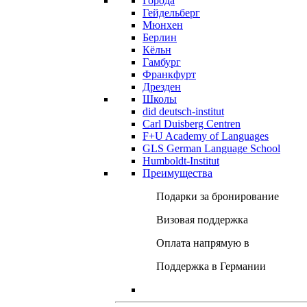
Города
Гейдельберг
Мюнхен
Берлин
Кёльн
Гамбург
Франкфурт
Дрезден
Школы
did deutsch-institut
Carl Duisberg Centren
F+U Academy of Languages
GLS German Language School
Humboldt-Institut
Преимущества
Подарки за бронирование
Визовая поддержка
Оплата напрямую в
Поддержка в Германии