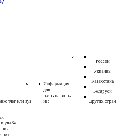
EW
России
Украины
Казахстана
Информация
для
Беларуси
поступающих
нколлег или вуз
из:
Других стран
ии
 и учебе
ании
чения