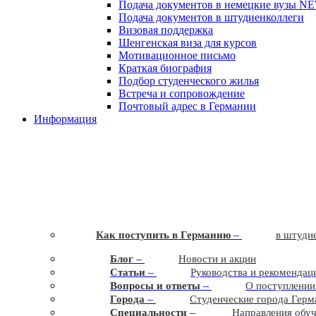
Подача документов в немецкие вузы
N
Подача документов в штудиенколлеги
Визовая поддержка
Шенгенская виза для курсов
Мотивационное письмо
Краткая биография
Подбор студенческого жилья
Встреча и сопровождение
Почтовый адрес в Германии
Информация
–
Как поступить в Германию
в штудие
–
Блог
Новости и акции
–
Статьи
Руководства и рекомендац
–
Вопросы и ответы
О поступлении
–
Города
Студенческие города Герм
–
Cпециальности
Направления обу