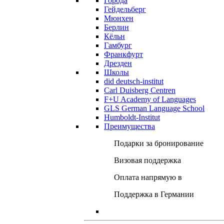
Города
Гейдельберг
Мюнхен
Берлин
Кёльн
Гамбург
Франкфурт
Дрезден
Школы
did deutsch-institut
Carl Duisberg Centren
F+U Academy of Languages
GLS German Language School
Humboldt-Institut
Преимущества
Подарки за бронирование
Визовая поддержка
Оплата напрямую в
Поддержка в Германии