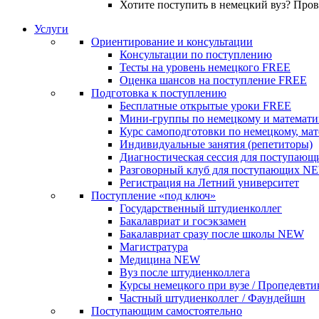
Хотите поступить в немецкий вуз? Про
Услуги
Ориентирование и консультации
Консультации по поступлению
Тесты на уровень немецкого
FREE
Оценка шансов на поступление
FREE
Подготовка к поступлению
Бесплатные открытые уроки
FREE
Мини-группы по немецкому и математи
Курс самоподготовки по немецкому, ма
Индивидуальные занятия (репетиторы)
Диагностическая сессия для поступающ
Разговорный клуб для поступающих
N
Регистрация на Летний университет
Поступление «под ключ»
Государственный штудиенколлег
Бакалавриат и госэкзамен
Бакалавриат сразу после школы
NEW
Магистратура
Медицина
NEW
Вуз после штудиенколлега
Курсы немецкого при вузе / Пропедевти
Частный штудиенколлег / Фаундейшн
Поступающим самостоятельно