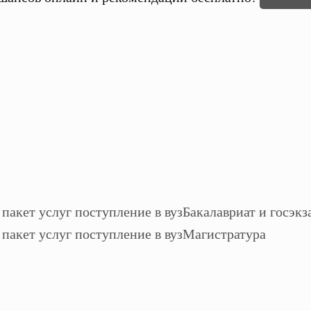
Бакалавриат и госэкз
Магистратура