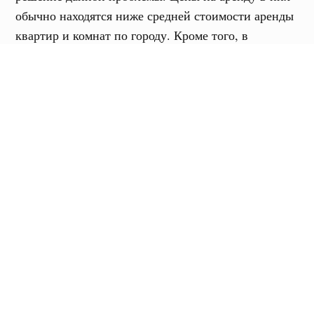
обычно находятся ниже средней стоимости аренды
квартир и комнат по городу. Кроме того, в
общежитиях ты обычно платишь фиксированную
сумму, в которую уже включены все возможные
расходы. Таким образом, можно сэкономить деньги
за воду, электричество, газ или интернет,
поскольку их уже покрывает арендная плата. При
этом ты сразу будешь знать точную сумму,
которую нужно отложить на оплату жилья каждый
месяц. Есть и другое преимущество, помогающее
сэкономить: комнаты в общежитиях сдаются почти
всегда с мебелью. Тебе не придётся тратить деньги
на её покупку и доставку до адреса. В общем, не
придётся волноваться о большом количестве
нюансов. А чтобы сэкономить ещё больше,
попробуй искать общежитие внутри общежития, то