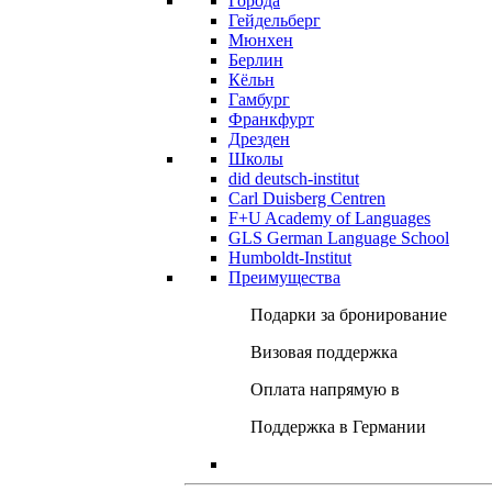
Города
Гейдельберг
Мюнхен
Берлин
Кёльн
Гамбург
Франкфурт
Дрезден
Школы
did deutsch-institut
Carl Duisberg Centren
F+U Academy of Languages
GLS German Language School
Humboldt-Institut
Преимущества
Подарки за бронирование
Визовая поддержка
Оплата напрямую в
Поддержка в Германии