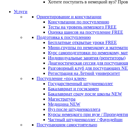
Хотите поступить в немецкий вуз? Про
Услуги
Ориентирование и консультации
Консультации по поступлению
Тесты на уровень немецкого
FREE
Оценка шансов на поступление
FREE
Подготовка к поступлению
Бесплатные открытые уроки
FREE
Мини-группы по немецкому и математи
Курс самоподготовки по немецкому, ма
Индивидуальные занятия (репетиторы)
Диагностическая сессия для поступающ
Разговорный клуб для поступающих
N
Регистрация на Летний университет
Поступление «под ключ»
Государственный штудиенколлег
Бакалавриат и госэкзамен
Бакалавриат сразу после школы
NEW
Магистратура
Медицина
NEW
Вуз после штудиенколлега
Курсы немецкого при вузе / Пропедевти
Частный штудиенколлег / Фаундейшн
Поступающим самостоятельно