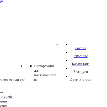
EW
России
Украины
Казахстана
Информация
для
Беларуси
поступающих
нколлег или вуз
из:
Других стран
ии
 и учебе
ании
чения