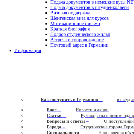
Подача документов в немецкие вузы
N
Подача документов в штудиенколлеги
Визовая поддержка
Шенгенская виза для курсов
Мотивационное письмо
Краткая биография
Подбор студенческого жилья
Встреча и сопровождение
Почтовый адрес в Германии
Информация
–
Как поступить в Германию
в штудие
–
Блог
Новости и акции
–
Статьи
Руководства и рекомендац
–
Вопросы и ответы
О поступлении
–
Города
Студенческие города Герм
–
Cпециальности
Направления обу