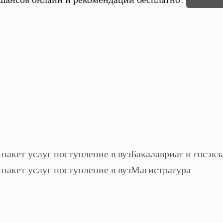
Бакалавриат и госэкз
Магистратура