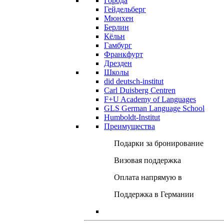
Города
Гейдельберг
Мюнхен
Берлин
Кёльн
Гамбург
Франкфурт
Дрезден
Школы
did deutsch-institut
Carl Duisberg Centren
F+U Academy of Languages
GLS German Language School
Humboldt-Institut
Преимущества
Подарки за бронирование
Визовая поддержка
Оплата напрямую в
Поддержка в Германии