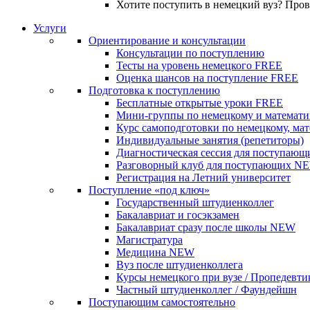
Хотите поступить в немецкий вуз? Про
Услуги
Ориентирование и консультации
Консультации по поступлению
Тесты на уровень немецкого
FREE
Оценка шансов на поступление
FREE
Подготовка к поступлению
Бесплатные открытые уроки
FREE
Мини-группы по немецкому и математи
Курс самоподготовки по немецкому, ма
Индивидуальные занятия (репетиторы)
Диагностическая сессия для поступающ
Разговорный клуб для поступающих
N
Регистрация на Летний университет
Поступление «под ключ»
Государственный штудиенколлег
Бакалавриат и госэкзамен
Бакалавриат сразу после школы
NEW
Магистратура
Медицина
NEW
Вуз после штудиенколлега
Курсы немецкого при вузе / Пропедевти
Частный штудиенколлег / Фаундейшн
Поступающим самостоятельно