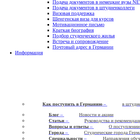
Подача документов в немецкие вузы
N
Подача документов в штудиенколлеги
Визовая поддержка
Шенгенская виза для курсов
Мотивационное письмо
Краткая биография
Подбор студенческого жилья
Встреча и сопровождение
Почтовый адрес в Германии
Информация
–
Как поступить в Германию
в штудие
–
Блог
Новости и акции
–
Статьи
Руководства и рекомендац
–
Вопросы и ответы
О поступлении
–
Города
Студенческие города Герм
–
Cпециальности
Направления обу