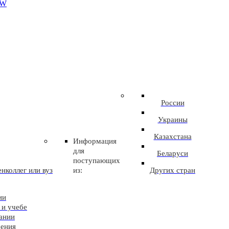
EW
России
Украины
Казахстана
Информация
для
Беларуси
поступающих
нколлег или вуз
из:
Других стран
ии
 и учебе
ании
чения