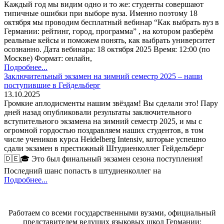
Каждый год мы видим одно и то же: студенты совершают
типичные ошибки при выборе вуза. Именно поэтому 18
октября мы проводим бесплатный вебинар “Как выбрать вуз в
Германии: рейтинг, город, программа” , на котором разберём
реальные кейсы и поможем понять, как выбрать университет
осознанно. Дата вебинара: 18 октября 2025 Время: 12:00 (по
Москве) Формат: онлайн,
Подробнее...
Заключительный экзамен на зимний семестр 2025 – наши
поступившие в Гейдельберг
13.10.2025
Громкие аплодисменты нашим звёздам! Вы сделали это! Пару
дней назад опубликовали результаты заключительного
вступительного экзамена на зимний семестр 2025, и мы с
огромной гордостью поздравляем наших студентов, в том
числе учеников курса Heidelberg Intensiv, которые успешно
сдали экзамен в престижный Штудиенколлег Гейдельберг
🇩🇪🎓 Это был финальный экзамен сезона поступления!
Последний шанс попасть в штудиенколлег на
Подробнее...
Работаем со всеми государственными вузами, официальный
представителем ведущих языковых школ Германии: