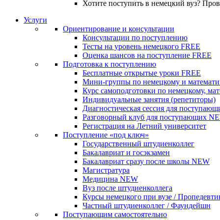
Хотите поступить в немецкий вуз? Про
Услуги
Ориентирование и консультации
Консультации по поступлению
Тесты на уровень немецкого
FREE
Оценка шансов на поступление
FREE
Подготовка к поступлению
Бесплатные открытые уроки
FREE
Мини-группы по немецкому и математи
Курс самоподготовки по немецкому, ма
Индивидуальные занятия (репетиторы)
Диагностическая сессия для поступающ
Разговорный клуб для поступающих
N
Регистрация на Летний университет
Поступление «под ключ»
Государственный штудиенколлег
Бакалавриат и госэкзамен
Бакалавриат сразу после школы
NEW
Магистратура
Медицина
NEW
Вуз после штудиенколлега
Курсы немецкого при вузе / Пропедевти
Частный штудиенколлег / Фаундейшн
Поступающим самостоятельно