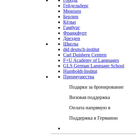
Города
Гейдельберг
Мюнхен
Берлин
Кёльн
Гамбург
Франкфурт
Дрезден
Школы
did deutsch-institut
Carl Duisberg Centren
F+U Academy of Languages
GLS German Language School
Humboldt-Institut
Преимущества
Подарки за бронирование
Визовая поддержка
Оплата напрямую в
Поддержка в Германии