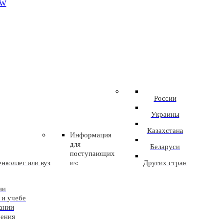
EW
России
Украины
Казахстана
Информация
для
Беларуси
поступающих
нколлег или вуз
из:
Других стран
ии
 и учебе
ании
чения