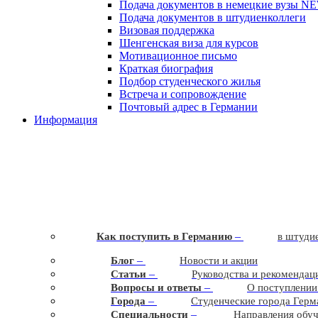
Подача документов в немецкие вузы
N
Подача документов в штудиенколлеги
Визовая поддержка
Шенгенская виза для курсов
Мотивационное письмо
Краткая биография
Подбор студенческого жилья
Встреча и сопровождение
Почтовый адрес в Германии
Информация
–
Как поступить в Германию
в штудие
–
Блог
Новости и акции
–
Статьи
Руководства и рекомендац
–
Вопросы и ответы
О поступлении
–
Города
Студенческие города Герм
–
Cпециальности
Направления обу