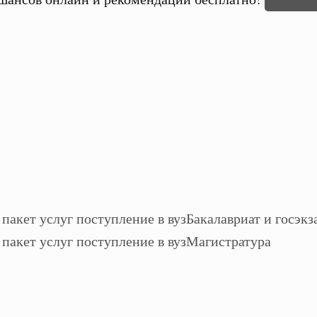
Бакалавриат и госэкз
Магистратура