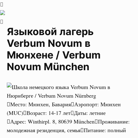
Языковой лагерь
Verbum Novum в
Мюнхене / Verbum
Novum München
Место
:
Мюнхен, Бавария
Аэропорт
:
Мюнхен
(MUC)
Возраст
:
14-17 лет
Даты
:
летние
Адрес
:
Winthirpl. 8, 80639 München
Проживание
:
молодежная резиденция, семья
Питание
:
полный