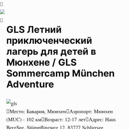
GLS Летний
приключенческий
лагерь для детей в
Мюнхене / GLS
Sommercamp München
Adventure
Место
:
Бавария, Мюнхен
Аэропорт
:
Мюнхен
(MUC) - 102 км
Возраст
:
12-17 лет
Адрес
:
Haus
BergSee, Stümpflingweg 12, 83727 Schliersee