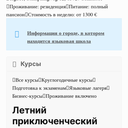
Проживание
:
резиденция
Питание
:
полный
пансион
Стоимость в неделю
:
от 1300 €
Информация о городе, в котором
находится языковая школа
Курсы
Все курсы
Круглогодичные курсы
Подготовка к экзаменам
Языковые лагеря
Бизнес-курсы
Проживание включено
Летний
приключенческий