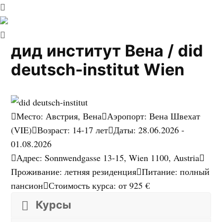
дид институт Вена / did
deutsch-institut Wien
Место
:
Австрия, Вена
Аэропорт
:
Вена Швехат
(VIE)
Возраст
:
14-17 лет
Даты
:
28.06.2026 -
01.08.2026
Адрес
:
Sonnwendgasse 13-15, Wien 1100, Austria
Проживание
:
летняя резиденция
Питание
:
полный
пансион
Стоимость курса
:
от 925 €
Курсы