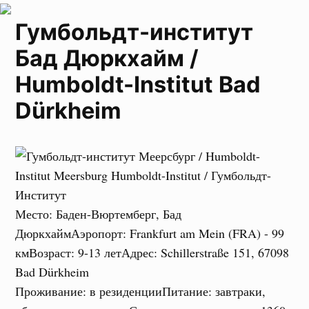
Гумбольдт-институт
Бад Дюркхайм /
Humboldt-Institut Bad
Dürkheim
Место
:
Баден-Вюртемберг, Бад
Дюркхайм
Аэропорт
:
Frankfurt am Mein (FRA) - 99
км
Возраст
:
9-13 лет
Адрес
:
Schillerstraße 151, 67098
Bad Dürkheim
Проживание
:
в резиденции
Питание
:
завтраки,