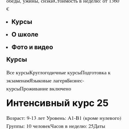
обеды, ужины, снэки
Стоимость в неделю
:
от 1360
€
Курсы
О школе
Фото и видео
Курсы
Все курсы
Круглогодичные курсы
Подготовка к
экзаменам
Языковые лагеря
Бизнес-
курсы
Проживание включено
Интенсивный курс 25
Возраст: 9-13 лет
Уровень: A1-B1 (кроме нулевого)
Группы: 10 человек
Часов в неделю: 25
Даты