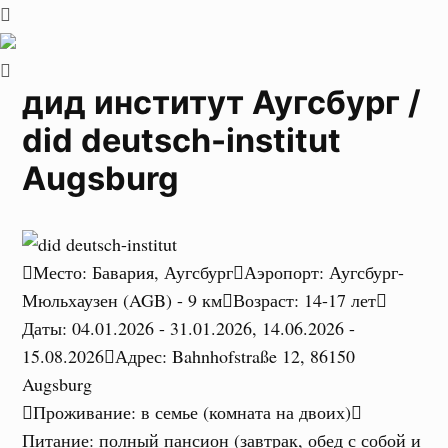
дид институт Аугсбург /
did deutsch-institut
Augsburg
Место
:
Бавария, Аугсбург
Аэропорт
:
Аугсбург-
Мюльхаузен (AGB) - 9 км
Возраст
:
14-17 лет
Даты
:
04.01.2026 - 31.01.2026, 14.06.2026 -
15.08.2026
Адрес
:
Bahnhofstraße 12, 86150
Augsburg
Проживание
:
в семье (комната на двоих)
Питание
:
полный пансион (завтрак, обед с собой и