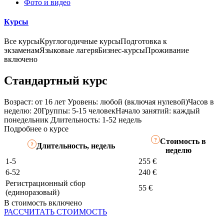
Фото и видео
Курсы
Все курсы
Круглогодичные курсы
Подготовка к
экзаменам
Языковые лагеря
Бизнес-курсы
Проживание
включено
Стандартный курс
Возраст: от 16 лет
Уровень: любой (включая нулевой)
Часов в
неделю: 20
Группы: 5-15 человек
Начало занятий: каждый
понедельник
Длительность: 1-52 недель
Подробнее о курсе
Стоимость в
Длительность, недель
неделю
1-5
255 €
6-52
240 €
Регистрационный сбор
55 €
(единоразовый)
В стоимость включено
РАССЧИТАТЬ СТОИМОСТЬ