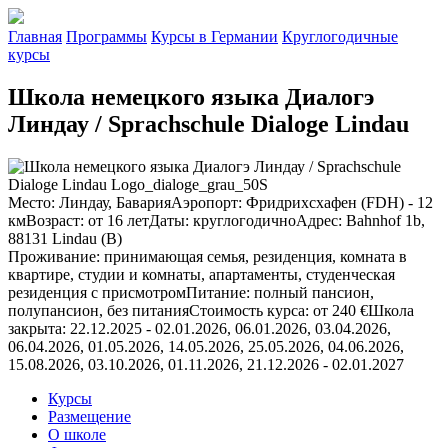
Главная
Программы
Курсы в Германии
Круглогодичные
курсы
Школа немецкого языка Диалогэ
Линдау / Sprachschule Dialoge Lindau
Место
:
Линдау, Бавария
Аэропорт
:
Фридрихсхафен (FDH) - 12
км
Возраст
:
от 16 лет
Даты
:
круглогодично
Адрес
:
Bahnhof 1b,
88131 Lindau (B)
Проживание
:
принимающая семья, резиденция, комната в
квартире, студии и комнаты, апартаменты, студенческая
резиденция с присмотром
Питание
:
полный пансион,
полупансион, без питания
Стоимость курса
:
от 240 €
Школа
закрыта
:
22.12.2025 - 02.01.2026, 06.01.2026, 03.04.2026,
06.04.2026, 01.05.2026, 14.05.2026, 25.05.2026, 04.06.2026,
15.08.2026, 03.10.2026, 01.11.2026, 21.12.2026 - 02.01.2027
Курсы
Размещение
О школе