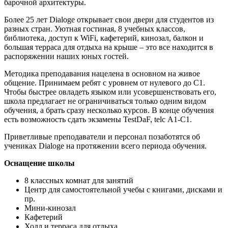
барочной архитектуры.
Более 25 лет
Dialoge открывает свои двери для студентов из
разных стран. Уютная гостиная, 8 учебных классов,
библиотека, доступ к
WiFi,
кафетерий, кинозал, балкон и
большая терраса для отдыха на крыше – это все находится в
распоряжении наших юных гостей.
Методика преподавания нацелена в основном на живое
общение. Принимаем ребят с уровнем от нулевого до С1.
Чтобы быстрее овладеть языком или усовершенствовать его,
школа предлагает не ограничиваться только одним видом
обучения, а брать сразу несколько курсов. В конце обучения
есть возможность сдать экзамены
TestDaF,
telc А1-C1.
Приветливые преподаватели и персонал позаботятся об
учениках Dialoge на протяжении всего периода обучения.
Оснащение школы
8 классных комнат для занятий
Центр для самостоятельной учебы с книгами, дисками и
пр.
Мини-кинозал
Кафетерий
Холл и терраса для отдыха