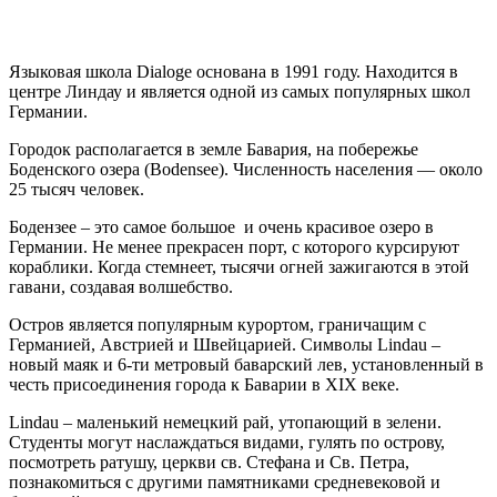
Языковая школа Dialoge основана в 1991 году. Находится в
центре Линдау и является одной из самых популярных школ
Германии.
Городок располагается в земле Бавария, на побережье
Боденского озера (Bodensee). Численность населения — около
25 тысяч человек.
Бодензее – это самое большое и очень красивое озеро в
Германии.
Не менее прекрасен порт, с которого курсируют
кораблики. Когда стемнеет, тысячи огней зажигаются в этой
гавани, создавая волшебство.
Остров является популярным курортом, граничащим с
Германией, Австрией и Швейцарией. Символы Lindau –
новый маяк и 6-ти метровый баварский лев, установленный в
честь присоединения города к Баварии в ХІХ веке.
Lindau – маленький немецкий рай, утопающий в зелени.
Студенты могут наслаждаться видами, гулять по острову,
посмотреть ратушу, церкви св. Стефана и Св. Петра,
познакомиться с другими памятниками средневековой и