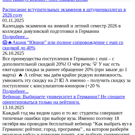
Расписание вступительных экзаменов в штудиенколлегах в
2026 году
01.11.2025
Календарь экзаменов на зимний и летний семестр 2026 в
колледжи довузовской подготовки в Германии
Подробнее...
😱🔥Акция “Юниор” или полное сопровождение с euni со
скидкой до 40%
26.10.2025
Все преимущества поступления в Германию с euni – с
дополнительной скидкой 20%! О чём речь: 💡 У нас есть
ежегодная скидка за раннее обращение 20% (при заказе до 1
марта) 🔥 А сейчас мы даём крайне редкую возможность,
умножить эту скидку на 2! 💶 А именно – получить скидку за
поступление с консультантом-юниором (+20 %
Подробнее...
Вебинар: Выбираете университет в Германии? Не спешите
ориентироваться только на рейтинги.
13.10.2025
Каждый год мы видим одно и то же: студенты совершают
типичные ошибки при выборе вуза. Именно поэтому 18
октября мы проводим бесплатный вебинар “Как выбрать вуз в
Германии: рейтинг, город, программа” , на котором разберём
реальные кейсы и поможем понять, как выбрать университет