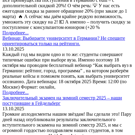
Все преимущества поступления в Германию с euni – с
дополнительной скидкой 20%! О чём речь: 💡 У нас есть
ежегодная скидка за раннее обращение 20% (при заказе до 1
марта) 🔥 А сейчас мы даём крайне редкую возможность,
умножить эту скидку на 2! 💶 А именно – получить скидку за
поступление с консультантом-юниором (+20 %
Подробнее...
Вебинар: Выбираете университет в Германии? Не спешите
ориентироваться только на рейтинги.
13.10.2025
Каждый год мы видим одно и то же: студенты совершают
типичные ошибки при выборе вуза. Именно поэтому 18
октября мы проводим бесплатный вебинар “Как выбрать вуз в
Германии: рейтинг, город, программа” , на котором разберём
реальные кейсы и поможем понять, как выбрать университет
осознанно. Дата вебинара: 18 октября 2025 Время: 12:00 (по
Москве) Формат: онлайн,
Подробнее...
Заключительный экзамен на зимний семестр 2025 – наши
поступившие в Гейдельберг
13.10.2025
Громкие аплодисменты нашим звёздам! Вы сделали это! Пару
дней назад опубликовали результаты заключительного
вступительного экзамена на зимний семестр 2025, и мы с
огромной гордостью поздравляем наших студентов, в том