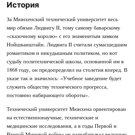
История
За Мюнхенский технический университет весь
мир обязан Людвигу II, тому самому баварскому
«сказочному королю» с его знаменитым замком
Нойшванштайн. Людвига II считали сумасшедшим
романтиком и никудышным политиком, но вот
судьбу политехнической школы, основанной им в
1868 году, он предопределил на столетия вперед. В
указе так и значилось: «Учебное заведение будет
служить обществу технического прогресса,
постоянно набирающего обороты».
Технический университет Мюнхена ориентирован
на естественнонаучные, технические и
медицинские исследования, а в годы Первой и
Второй Мировой войны он разрабатывал ведущую