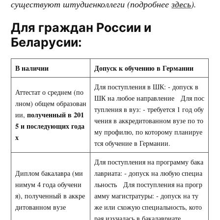
существуют штудиенколлеги (подробнее
здесь
).
Для граждан России и
Беларусии:
В наличии
Допуск к обучению в Германии
Для поступления в ШК: - допуск в
Аттестат о среднем (по
ШК на любое направление Для пос
лном) общем образован
тупления в вуз: - требуется 1 год обу
полученный в 201
ии,
чения в аккредитованном вузе по то
5 и последующих года
му профилю, по которому планируе
х
тся обучение в Германии.
Для поступления на программу бака
Диплом бакалавра (ми
лавриата: - допуск на любую специа
нимум 4 года обучени
льность Для поступления на прогр
я), полученный в аккре
амму магистратуры: - допуск на ту
дитованном вузе
же или схожую специальность, кото
рая изучалась в бакалавриате