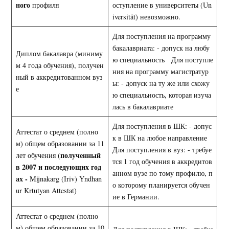
ного
профиля
оступление в университеты (Un
iversität) невозможно.
Для поступления на программу
бакалавриата: - допуск на любу
Диплом бакалавра (миниму
ю специальность Для поступле
м 4 года обучения), получен
ния на программу магистратур
ный в аккредитованном вуз
ы: - допуск на ту же или схожу
е
ю специальность, которая изуча
лась в бакалавриате
Для поступления в ШК: - допус
Аттестат о среднем (полно
к в ШК на любое направление
м) общем образовании за 11
Для поступления в вуз: - требуе
полученный
лет обучения (
тся 1 год обучения в аккредитов
в 2007 и последующих год
анном вузе по тому профилю, п
ах -
Mijnakarg (Iriv) Yndhan
о которому планируется обучен
ur Krtutyan Attestat)
ие в Германии.
Аттестат о среднем (полно
м) общем образовании за 10