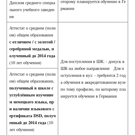
оторому планируется обучение в Ге
Диплом среднего специа
рмании
льного учебного заведен
ия
Аттестат о среднем (полн
ом) общем образовании
с отличием / с золотой /
серебряной медалью, п
олученный до 2014 года
Для поступления в ШК: - допуск в
(10 лет обучения)
ШК на любое направление Для п
Аттестат о среднем (полн
оступления в вуз: - требуются 2 год
ом) общем образовании,
а обучения в аккредитованном вузе
полученный в школе с
по тому профилю, по которому пла
углублённым изучение
нируется обучение в Германии
м немецкого языка, пр
и наличии языкового с
ертификата
DSD
, получ
енный до 2014 года
(10
лет обучения)