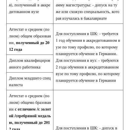
я), полученный в аккре
амму магистратуры: - допуск на ту
дитованном вузе
же или схожую специальность, кото
рая изучалась в бакалавриате
Аттестат о среднем (по
Для поступления в ШК: - требуется
лном) общем образован
1 год обучения в аккредитованном в
полученный до 20
ии,
узе по тому профилю, по которому
12 года
планируется обучение в Германии.
Диплом квалифициров
Для поступления в вуз: - требуются
анного работника
2 года обучения в аккредитованном
вузе по тому профилю, по которому
Диплом младшего спец
планируется обучение в Германии
иалиста
Аттестат о среднем (по
лном) общемо бразован
с отличием /с золот
ии
ой /серебряной медаль
ю, полученный до 201
Для поступления в ШК: - допуск в
2 года