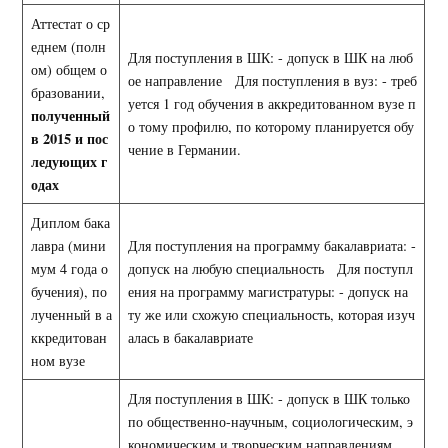
Аттестат о ср
еднем (полн
Для поступления в ШК: - допуск в ШК на люб
ом) общем о
ое направление Для поступления в вуз: - треб
бразовании,
уется 1 год обучения в аккредитованном вузе п
полученный
о тому профилю, по которому планируется обу
в 2015 и пос
чение в Германии.
ледующих г
одах
Диплом бака
лавра (мини
Для поступления на программу бакалавриата: -
мум 4 года о
допуск на любую специальность Для поступл
бучения), по
ения на программу магистратуры: - допуск на
лученный в а
ту же или схожую специальность, которая изуч
ккредитован
алась в бакалавриате
ном вузе
Для поступления в ШК: - допуск в ШК только
по общественно-научным, социологическим, э
кономическим и творческим направлениям.