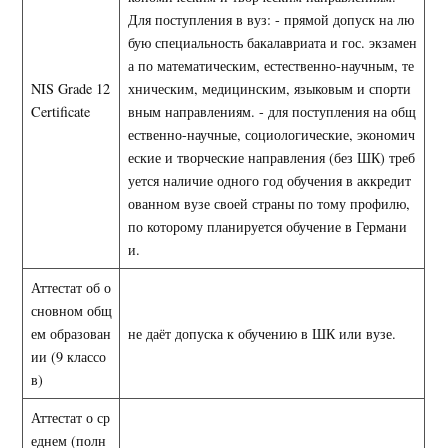
Для поступления в вуз: - прямой допуск на лю
бую специальность бакалавриата и гос. экзамен
а по математическим, естественно-научным, те
NIS Grade 12
хническим, медицинским, языковым и спорти
Certificate
вным направлениям. - для поступления на общ
ественно-научные, социологические, экономич
еские и творческие направления (без ШК) треб
уется наличие одного год обучения в аккредит
ованном вузе своей страны по тому профилю,
по которому планируется обучение в Германи
и.
Аттестат об о
сновном общ
ем образован
не даёт допуска к обучению в ШК или вузе.
ии (9 классо
в)
Аттестат о ср
еднем (полн