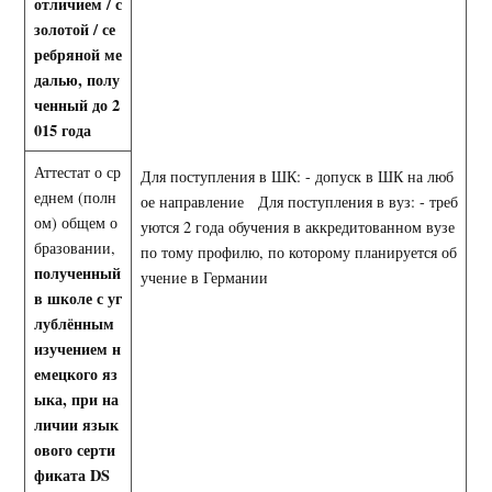
отличием / с
золотой / се
ребряной ме
далью, полу
ченный до 2
015 года
Аттестат о ср
Для поступления в ШК: - допуск в ШК на люб
еднем (полн
ое направление Для поступления в вуз: - треб
ом) общем о
уются 2 года обучения в аккредитованном вузе
бразовании,
по тому профилю, по которому планируется об
полученный
учение в Германии
в школе с
уг
лублённым
изучением н
емецкого яз
ыка, при на
личии язык
ового серти
фиката
DS