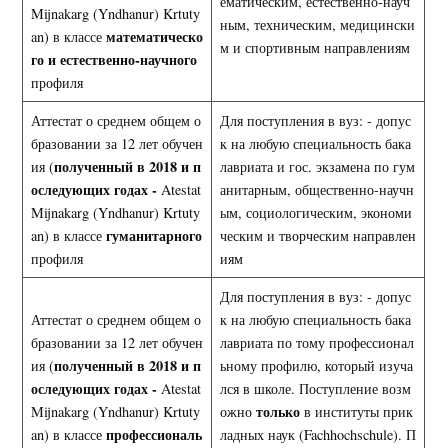
ематическим, естественно-науч
Mijnakarg (Yndhanur) Krtuty
ным, техническим, медицински
математическо
an) в классе
м и спортивным направлениям
го и естественно-научного
профиля
Аттестат о среднем общем о
Для поступления в вуз: - допус
бразовании за 12 лет обучен
к на любую специальность бака
полученный в 2018 и п
ия (
лавриата и гос. экзамена по гум
оследующих годах -
Atestat
анитарным, общественно-научн
Mijnakarg (Yndhanur) Krtuty
ым, социологическим, экономи
гуманитарного
an) в классе
ческим и творческим направлен
профиля
иям
Для поступления в вуз: - допус
Аттестат о среднем общем о
к на любую специальность бака
бразовании за 12 лет обучен
лавриата по тому профессионал
полученный в 2018 и п
ия (
ьному профилю, который изуча
оследующих годах -
Atestat
лся в школе. Поступление возм
только
Mijnakarg (Yndhanur) Krtuty
ожно
в институты прик
профессиональ
an) в классе
ладных наук (Fachhochschule). П