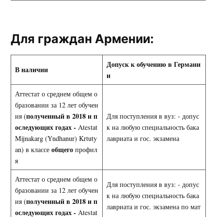
Для граждан Армении:
Допуск к обучению в Германи
В наличии
и
Аттестат о среднем общем о
бразовании за 12 лет обучен
полученный в 2018 и п
ия (
Для поступления в вуз: - допус
оследующих годах -
Atestat
к на любую специальность бака
Mijnakarg (Yndhanur) Krtuty
лавриата и гос. экзамена
общего
an) в классе
профил
я
Аттестат о среднем общем о
Для поступления в вуз: - допус
бразовании за 12 лет обучен
к на любую специальность бака
полученный в 2018 и п
ия (
лавриата и гос. экзамена по мат
оследующих годах -
Atestat