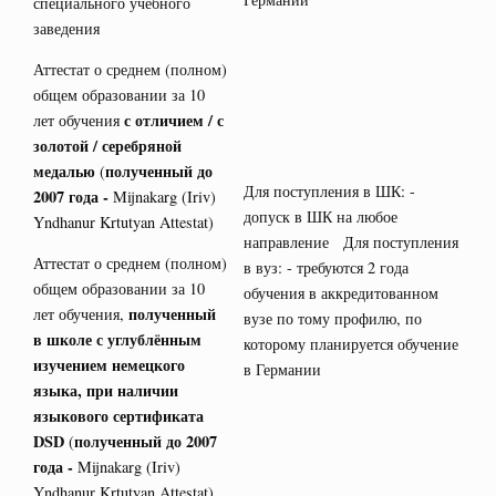
специального учебного
заведения
Аттестат о среднем (полном)
общем образовании за 10
с отличием / с
лет обучения
золотой / серебряной
медалью
полученный до
(
Для поступления в ШК: -
2007 года -
Mijnakarg (Iriv)
допуск в ШК на любое
Yndhanur Krtutyan Attestat)
направление Для поступления
Аттестат о среднем (полном)
в вуз: - требуются 2 года
общем образовании за 10
обучения в аккредитованном
полученный
лет обучения,
вузе по тому профилю, по
в школе с углублённым
которому планируется обучение
изучением немецкого
в Германии
языка, при наличии
языкового сертификата
DSD
полученный до 2007
(
года -
Mijnakarg (Iriv)
Yndhanur Krtutyan Attestat)