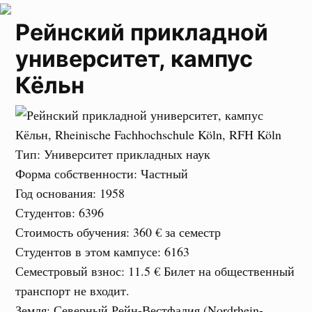
Рейнский прикладной
университет, кампус
Кёльн
Тип
: Университет прикладных наук
Форма собственности
: Частный
Год основания
: 1958
Студентов
: 6396
Стоимость обучения
:
360 €
за семестр
Студентов в этом кампусе
: 6163
Семестровый взнос
:
11.5 €
Билет на общественный
транспорт не входит.
Земля
: Северный Рейн-Вестфалия (Nordrhein-