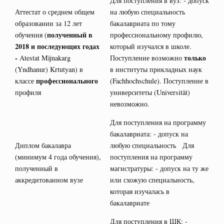
Для поступления в вуз: - допуск
Аттестат о среднем общем
на любую специальность
образовании за 12 лет
бакалавриата по тому
полученный в
обучения (
профессиональному профилю,
2018 и последующих годах
который изучался в школе.
-
только
Atestat Mijnakarg
Поступление возможно
(Yndhanur) Krtutyan) в
в институты прикладных наук
профессионального
классе
(Fachhochschule). Поступление в
профиля
университеты (Universität)
невозможно.
Для поступления на программу
бакалавриата: - допуск на
Диплом бакалавра
любую специальность Для
(минимум 4 года обучения),
поступления на программу
полученный в
магистратуры: - допуск на ту же
аккредитованном вузе
или схожую специальность,
которая изучалась в
бакалавриате
Для поступления в ШК: -