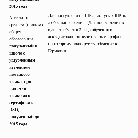
2015 года
Для поступления в ШК: - допуск в ШК на
Аттестат о
любое направление Для поступления в
среднем (полном)
вуз: - требуются 2 года обучения в
общем
аккредитованном вузе по тому профилю,
образовании,
по которому планируется обучение в
полученный в
Германии
школе с
углублённым
изучением
немецкого
языка, при
наличии
языкового
сертификата
DSD
,
полученный до
2015 года