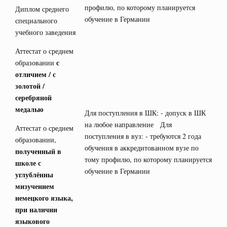
профилю, по которому планируется
Диплом среднего
обучение в Германии
специального
учебного заведения
Аттестат о среднем
с
образовании
отличием / с
золотой /
серебряной
медалью
Для поступления в ШК: - допуск в ШК
на любое направление Для
Аттестат о среднем
поступления в вуз: - требуются 2 года
образовании,
обучения в аккредитованном вузе по
полученный в
тому профилю, по которому планируется
школе с
обучение в Германии
углублённы
мизучением
немецкого языка,
при наличии
языкового