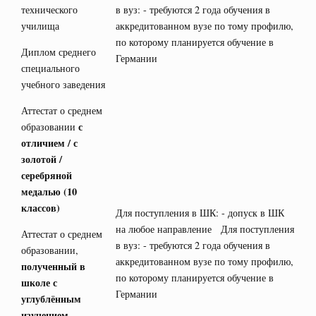
технического
в вуз: - требуются 2 года обучения в
училища
аккредитованном вузе по тому профилю,
по которому планируется обучение в
Диплом среднего
Германии
специального
учебного заведения
Аттестат о среднем
с
образовании
отличием / с
золотой /
серебряной
медалью
(10
классов)
Для поступления в ШК: - допуск в ШК
на любое направление Для поступления
Аттестат о среднем
в вуз: - требуются 2 года обучения в
образовании,
аккредитованном вузе по тому профилю,
полученный в
по которому планируется обучение в
школе с
Германии
углублённым
изучением