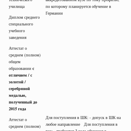
училища
по которому планируется обучение в
Германии
Диплом среднего
специального
учебного
заведения
Аттестат о
среднем (полном)
общем
с
образовании
отличием / с
золотой /
серебряной
медалью,
полученный до
2015 года
Для поступления в ШК: - допуск в ШК на
Аттестат о
любое направление Для поступления в
среднем (полном)
вуз: - требуются 2 года обучения в