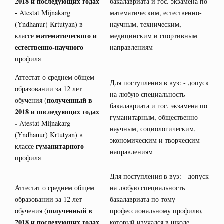
2018 и последующих годах
бакалавриата и гос. экзамена по
-
Atestat Mijnakarg
математическим, естественно-
(Yndhanur) Krtutyan) в
научным, техническим,
математического и
классе
медицинским и спортивным
естественно-научного
направлениям
профиля
Аттестат о среднем общем
Для поступления в вуз: - допуск
образовании за 12 лет
на любую специальность
полученный в
обучения (
бакалавриата и гос. экзамена по
2018 и последующих годах
гуманитарным, общественно-
-
Atestat Mijnakarg
научным, социологическим,
(Yndhanur) Krtutyan) в
экономическим и творческим
гуманитарного
классе
направлениям
профиля
Для поступления в вуз: - допуск
Аттестат о среднем общем
на любую специальность
образовании за 12 лет
бакалавриата по тому
полученный в
обучения (
профессиональному профилю,
2018 и последующих годах
который изучался в школе.