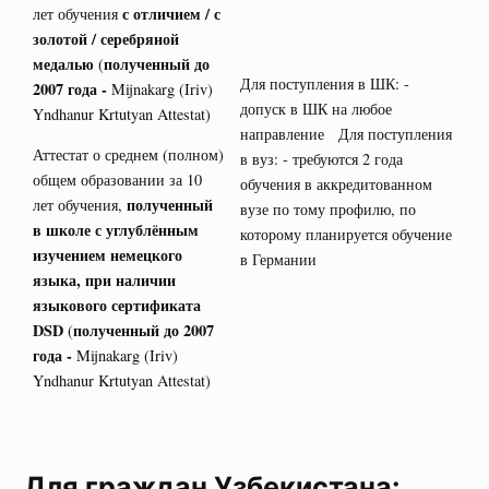
с отличием / с
лет обучения
золотой / серебряной
медалью
полученный до
(
Для поступления в ШК: -
2007 года -
Mijnakarg (Iriv)
допуск в ШК на любое
Yndhanur Krtutyan Attestat)
направление Для поступления
Аттестат о среднем (полном)
в вуз: - требуются 2 года
общем образовании за 10
обучения в аккредитованном
полученный
лет обучения,
вузе по тому профилю, по
в школе с углублённым
которому планируется обучение
изучением немецкого
в Германии
языка, при наличии
языкового сертификата
DSD
полученный до 2007
(
года -
Mijnakarg (Iriv)
Yndhanur Krtutyan Attestat)
Для граждан Узбекистана: