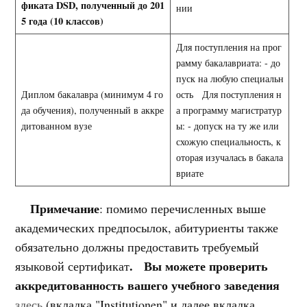
фиката
DSD, полученный до 201
нии
5 года (10 классов)
Для поступления на прог
рамму бакалавриата: - до
пуск на любую специальн
Диплом бакалавра (минимум 4 го
ость Для поступления н
да обучения), полученный в аккре
а программу магистратур
дитованном вузе
ы: - допуск на ту же или
схожую специальность, к
оторая изучалась в бакала
вриате
Примечание
: помимо перечисленных выше
академических предпосылок, абитуриенты также
обязательно должны предоставить требуемый
.
Вы можете проверить
языковой сертификат
аккредитованность вашего учебного заведения
здесь
(вкладка "Institutionen" и далее вкладка