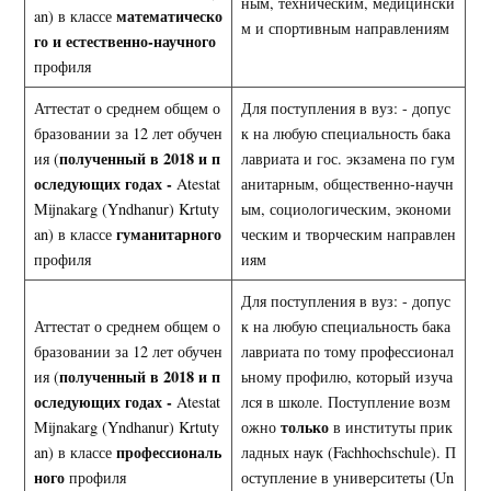
ным, техническим, медицински
математическо
an) в классе
м и спортивным направлениям
го и естественно-научного
профиля
Аттестат о среднем общем о
Для поступления в вуз: - допус
бразовании за 12 лет обучен
к на любую специальность бака
полученный в 2018 и п
ия (
лавриата и гос. экзамена по гум
оследующих годах -
Atestat
анитарным, общественно-научн
Mijnakarg (Yndhanur) Krtuty
ым, социологическим, экономи
гуманитарного
an) в классе
ческим и творческим направлен
профиля
иям
Для поступления в вуз: - допус
Аттестат о среднем общем о
к на любую специальность бака
бразовании за 12 лет обучен
лавриата по тому профессионал
полученный в 2018 и п
ия (
ьному профилю, который изуча
оследующих годах -
Atestat
лся в школе. Поступление возм
только
Mijnakarg (Yndhanur) Krtuty
ожно
в институты прик
профессиональ
an) в классе
ладных наук (Fachhochschule). П
ного
профиля
оступление в университеты (Un