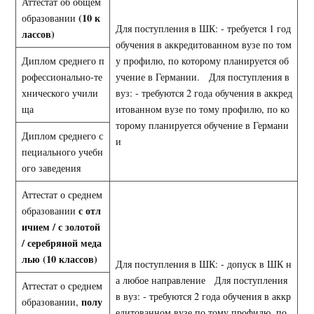
Аттестат об общем
(10 к
образовании
Для поступления в ШК: - требуется 1 год
лассов)
обучения в аккредитованном вузе по том
Диплом среднего п
у профилю, по которому планируется об
рофессионально-те
учение в Германии. Для поступления в
хнического учили
вуз: - требуются 2 года обучения в аккред
ща
итованном вузе по тому профилю, по ко
торому планируется обучение в Германи
Диплом среднего с
и
пециального учебн
ого заведения
Аттестат о среднем
с отл
образовании
ичием / с золотой
/ серебряной меда
лью
(10 классов)
Для поступления в ШК: - допуск в ШК н
а любое направление Для поступления
Аттестат о среднем
в вуз: - требуются 2 года обучения в аккр
полу
образовании,
едитованном вузе по тому профилю, по