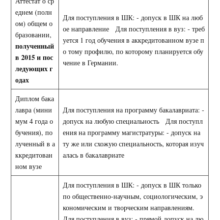
Аттестат о ср
еднем (полн
Для поступления в ШК: - допуск в ШК на люб
ом) общем о
ое направление Для поступления в вуз: - треб
бразовании,
уется 1 год обучения в аккредитованном вузе п
полученный
о тому профилю, по которому планируется обу
в 2015 и пос
чение в Германии.
ледующих г
одах
Диплом бака
лавра (мини
Для поступления на программу бакалавриата: -
мум 4 года о
допуск на любую специальность Для поступл
бучения), по
ения на программу магистратуры: - допуск на
лученный в а
ту же или схожую специальность, которая изуч
ккредитован
алась в бакалавриате
ном вузе
Для поступления в ШК: - допуск в ШК только
по общественно-научным, социологическим, э
кономическим и творческим направлениям.
Для поступления в вуз: - прямой допуск на лю