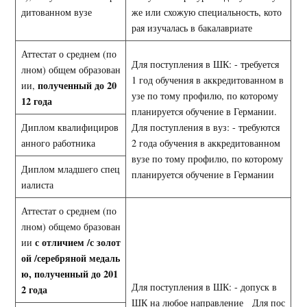
дитованном вузе
же или схожую специальность, кото
рая изучалась в бакалавриате
Аттестат о среднем (по
Для поступления в ШК: - требуется
лном) общем образован
1 год обучения в аккредитованном в
полученный до 20
ии,
узе по тому профилю, по которому
12 года
планируется обучение в Германии.
Диплом квалифициров
Для поступления в вуз: - требуются
анного работника
2 года обучения в аккредитованном
вузе по тому профилю, по которому
Диплом младшего спец
планируется обучение в Германии
иалиста
Аттестат о среднем (по
лном) общемо бразован
с отличием /с золот
ии
ой /серебряной медаль
ю, полученный до 201
Для поступления в ШК: - допуск в
2 года
ШК на любое направление Для пос