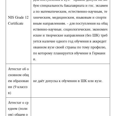
бую специальность бакалавриата и гос. экзамен
а по математическим, естественно-научным, те
NIS Grade 12
хническим, медицинским, языковым и спорти
Certificate
вным направлениям. - для поступления на общ
ественно-научные, социологические, экономич
еские и творческие направления (без ШК) треб
уется наличие одного год обучения в аккредит
ованном вузе своей страны по тому профилю,
по которому планируется обучение в Германи
и.
Аттестат об о
сновном общ
ем образован
не даёт допуска к обучению в ШК или вузе.
ии (9 классо
в)
Аттестат о ср
еднем (полн
ом) общем о