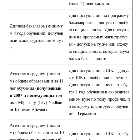
iversität) невозможно.
Для поступления на программу
бакалавриата: - допуск на любу
Диплом бакалавра (миниму
ю специальность Для поступле
м 4 года обучения), получен
ния на программу магистратур
ный в аккредитованном вуз
ы: - допуск на ту же или схожу
е
ю специальность, которая изуча
лась в бакалавриате
Для поступления в ШК: - допус
Аттестат о среднем (полно
к в ШК на любое направление
м) общем образовании за 11
Для поступления в вуз: - требуе
полученный
лет обучения (
тся 1 год обучения в аккредитов
в 2007 и последующих год
анном вузе по тому профилю, п
ах -
Mijnakarg (Iriv) Yndhan
о которому планируется обучен
ur Krtutyan Attestat)
ие в Германии.
Аттестат о среднем (полно
м) общем образовании за 10
Для поступления в ШК: - требуе
полученный
лет обучения (