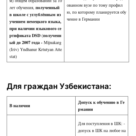
м) общем образовании за 10
ованном вузе по тому профил
полученный
лет обучения,
ю, по которому планируется обу
в школе с углублённым из
чение в Германии
учением немецкого языка,
при наличии языкового се
ртификата
DSD
полученн
(
ый до 2007 года -
Mijnakarg
(Iriv) Yndhanur Krtutyan Atte
stat)
Для граждан Узбекистана:
Допуск к обучению в Ге
В наличии
рмании
Для поступления в ШК: -
допуск в ШК на любое на