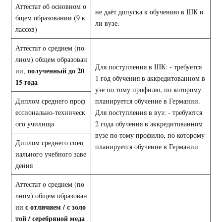
Аттестат об основном о
не даёт допуска к обучению в ШК и
бщем образовании (9 к
ли вузе.
лассов)
Аттестат о среднем (по
лном) общем образован
Для поступления в ШК: - требуется
полученный до 20
ии,
1 год обучения в аккредитованном в
15 года
узе по тому профилю, по которому
Диплом среднего проф
планируется обучение в Германии.
ессионально-техническ
Для поступления в вуз: - требуются
ого училища
2 года обучения в аккредитованном
вузе по тому профилю, по которому
Диплом среднего спец
планируется обучение в Германии
иального учебного заве
дения
Аттестат о среднем (по
лном) общем образован
с отличием / с золо
ии
той / серебряной меда