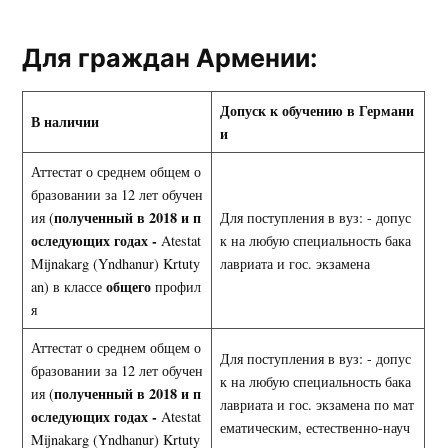
Для граждан Армении:
Допуск к обучению в Германи
В наличии
и
Аттестат о среднем общем о
бразовании за 12 лет обучен
полученный в 2018 и п
ия (
Для поступления в вуз: - допус
оследующих годах -
Atestat
к на любую специальность бака
Mijnakarg (Yndhanur) Krtuty
лавриата и гос. экзамена
общего
an) в классе
профил
я
Аттестат о среднем общем о
Для поступления в вуз: - допус
бразовании за 12 лет обучен
к на любую специальность бака
полученный в 2018 и п
ия (
лавриата и гос. экзамена по мат
оследующих годах -
Atestat
ематическим, естественно-науч
Mijnakarg (Yndhanur) Krtuty