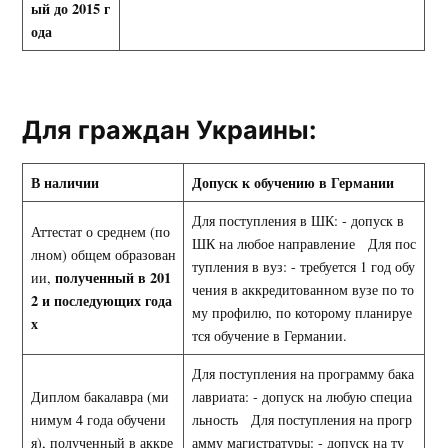
ый до 2015 г
ода
Для граждан Украины:
В наличии
Допуск к обучению в Германии
Для поступления в ШК: - допуск в
Аттестат о среднем (по
ШК на любое направление Для пос
лном) общем образован
тупления в вуз: - требуется 1 год обу
полученный в 201
ии,
чения в аккредитованном вузе по то
2 и последующих года
му профилю, по которому планируе
х
тся обучение в Германии.
Для поступления на программу бака
Диплом бакалавра (ми
лавриата: - допуск на любую специа
нимум 4 года обучени
льность Для поступления на прогр
я), полученный в аккре
амму магистратуры: - допуск на ту