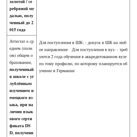
золотой / се
ребряной ме
далью, полу
ченный до 2
015 года
Аттестат о ср
Для поступления в ШК: - допуск в ШК на люб
еднем (полн
ое направление Для поступления в вуз: - треб
ом) общем о
уются 2 года обучения в аккредитованном вузе
бразовании,
по тому профилю, по которому планируется об
полученный
учение в Германии
в школе с
уг
лублённым
изучением н
емецкого яз
ыка, при на
личии язык
ового серти
фиката
DS
D
, полученн