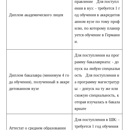
правление Для поступл
ения в вуз: - требуется 1 г
Диплом академического лицея
од обучения в аккредитов
анном вузе по тому проф
илю, по которому планир
уется обучение в Германи
и.
Для поступления на прог
рамму бакалавриата: - до
пуск на любую специальн
Диплом бакалавра (минимум 4 го
ость Для поступления н
да обучения), полученный в аккре
а программу магистратур
дитованном вузе
ы: - допуск на ту же или
схожую специальность, к
оторая изучалась в бакала
вриате
Для поступления в ШК: -
требуется 1 год обучения
Аттестат о среднем образовании