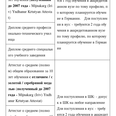
тся 1 год обучения в аккредитов
до 2007 года -
Mijnakarg (Iri
анном вузе по тому профилю, п
v) Yndhanur Krtutyan Attesta
о которому планируется обучен
t)
ие в Германии. Для поступлен
ия в вуз: - требуются 2 года обу
Диплом среднего професси
чения в аккредитованном вузе
онально-технического учил
по тому профилю, по которому
ища
планируется обучение в Герман
ии
Диплом среднего специальн
ого учебного заведения
Аттестат о среднем (полно
м) общем образовании за 10
с отличием / с
лет обучения
золотой / серебряной меда
лью
полученный до 2007
(
года -
Mijnakarg (Iriv) Yndh
Для поступления в ШК: - допус
anur Krtutyan Attestat)
к в ШК на любое направление
Для поступления в вуз: - требу
Аттестат о среднем (полно
ются 2 года обучения в аккредит