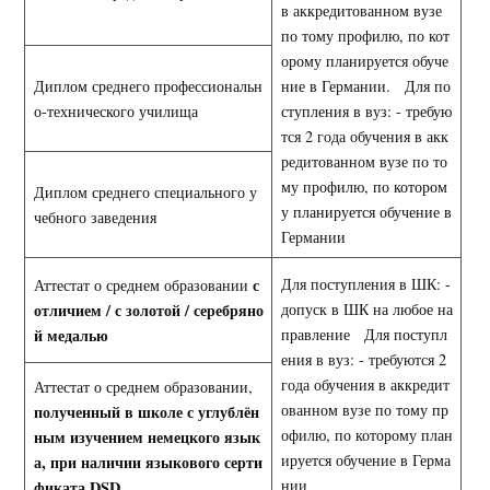
в аккредитованном вузе
по тому профилю, по кот
орому планируется обуче
Диплом среднего профессиональн
ние в Германии. Для по
о-технического училища
ступления в вуз: - требую
тся 2 года обучения в акк
редитованном вузе по то
му профилю, по котором
Диплом среднего специального у
у планируется обучение в
чебного заведения
Германии
с
Для поступления в ШК: -
Аттестат о среднем образовании
отличием / с золотой / серебряно
допуск в ШК на любое на
й медалью
правление Для поступл
ения в вуз: - требуются 2
года обучения в аккредит
Аттестат о среднем образовании,
ованном вузе по тому пр
полученный в школе с углублён
офилю, по которому план
ным изучением немецкого язык
ируется обучение в Герма
а, при наличии языкового серти
нии
фиката
DSD