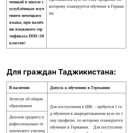
ченный в школе с
которому планируется обучение в Герман
углублённым изуч
ии
ением немецкого
языка, при налич
ии языкового сер
тификата
DSD
(10
классов)
Для граждан Таджикистана:
В наличии
Допуск к обучению в Германии
Аттестат об общем
образовании
Для поступления в ШК: - требуется 1 го
д обучения в аккредитованном вузе по т
Диплом среднего п
ому профилю, по которому планируется
рофессионально-те
обучение в Германии. Для поступлени
хнического училищ