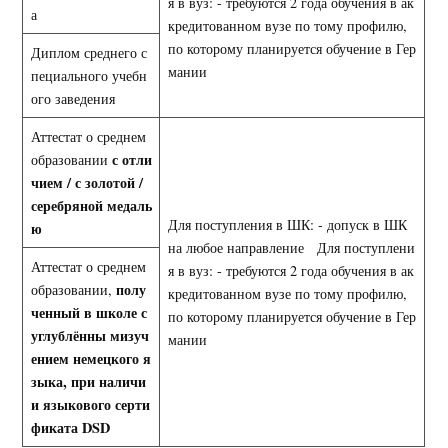
я в вуз: - требуются 2 года обучения в ак
а
кредитованном вузе по тому профилю,
по которому планируется обучение в Гер
Диплом среднего с
мании
пециального учебн
ого заведения
Аттестат о среднем
с отли
образовании
чием / с золотой /
серебряной медаль
Для поступления в ШК: - допуск в ШК
ю
на любое направление Для поступлени
Аттестат о среднем
я в вуз: - требуются 2 года обучения в ак
полу
образовании,
кредитованном вузе по тому профилю,
ченный в школе с
по которому планируется обучение в Гер
углублённы мизуч
мании
ением немецкого я
зыка, при наличи
и языкового серти
фиката
DSD