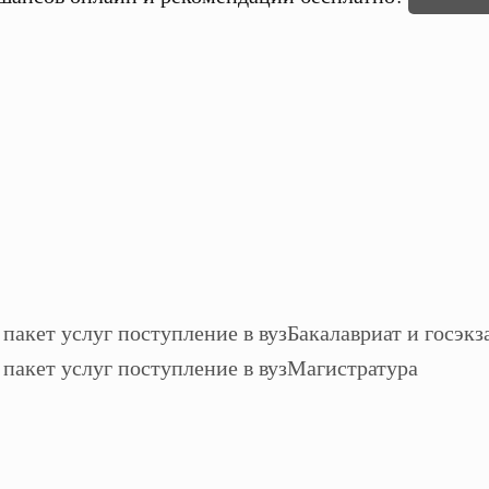
Бакалавриат и госэкз
Магистратура