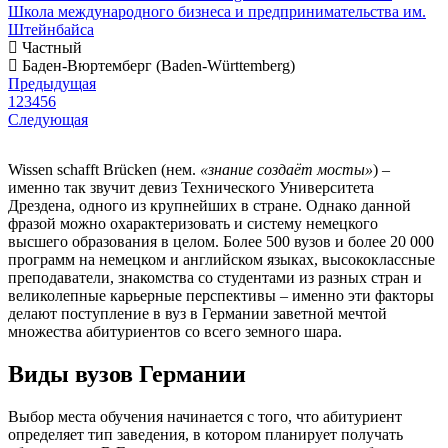
Школа международного бизнеса и предпринимательства им.
Штейнбайса
Частный
Баден-Вюртемберг (Baden-Württemberg)
Предыдущая
1
2
3
4
5
6
Следующая
Wissen schafft Brücken (нем.
«знание создаёт мосты»
) –
именно так звучит девиз Технического Университета
Дрездена, одного из крупнейших в стране. Однако данной
фразой можно охарактеризовать и систему немецкого
высшего образования в целом. Более 500 вузов и более 20 000
программ на немецком и английском языках, высококлассные
преподаватели, знакомства со студентами из разных стран и
великолепные карьерные перспективы – именно эти факторы
делают поступление в вуз в Германии заветной мечтой
множества абитуриентов со всего земного шара.
Виды вузов Германии
Выбор места обучения начинается с того, что абитуриент
определяет тип заведения, в котором планирует получать