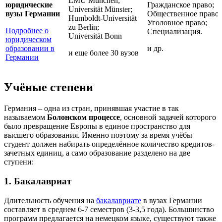
LMU München;
юридические
Гражданское право;
Universität Münster;
вузы Германии
Общественное право;
Humboldt-Universität
Уголовное право;
zu Berlin;
Подробнее о
Специализация.
Universität Bonn
юридическом
образовании в
и др.
и еще более 30 вузов
Германии
Учёные степени
Германия – одна из стран, принявшая участие в так
называемом
Болонском процессе
, основной задачей которого
было превращение Европы в единое пространство для
высшего образования. Именно поэтому за время учёбы
студент должен набирать определённое количество кредитов-
зачетных единиц, а само образование разделено на две
ступени:
1. Бакалавриат
Длительность обучения на
бакалавриате
в вузах Германии
составляет в среднем 6-7 семестров (3-3,5 года). Большинство
программ предлагается на немецком языке, существуют также