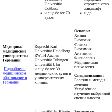
Universität
строительство и
Cottbus;
ландшафт
и ещё более 70
и др.
вузов
Основы:
Химия
Биология
Физика
Ruprecht-Karl
Медицина/
Биохимия
Universität Heidelberg
медицинские
Анатомия
RWTH Aachen
университеты
Физиология
Universität Tübingen
Германии
Медицинская
Universität Ulm
психология
Подробнее о
и ещё более 30
медицинском
медицинских вузов и
Специализация:
образование в
университетских
Болезни и методы
Германии
клиник.
лечения
Углублённое
изучение выбранной
специальности
Universität der Künste
Зависит от