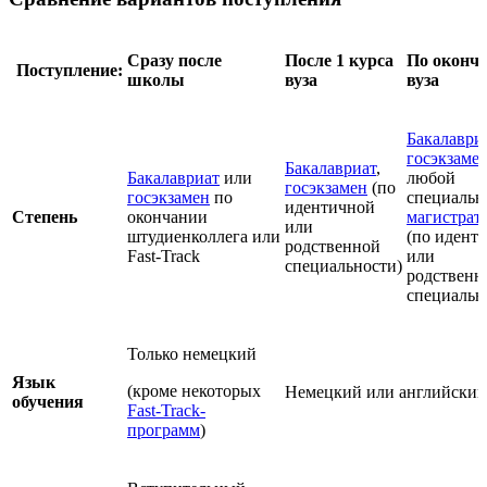
Сразу после
П
осле
1 курса
По оконч
Поступление:
школы
вуза
вуза
Бакалаври
госэкзаме
Бакалавриат
,
Бакалавриат
или
любой
госэкзамен
(по
госэкзамен
по
специальн
идентичной
Степень
окончании
магистрат
или
штудиенколлега или
(по идент
родственной
Fast-Track
или
специальности)
родственн
специальн
Только немецкий
Язык
(кроме некоторых
Немецкий или английский
обучения
Fast-Track-
программ
)