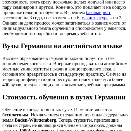
возможность взять сразу несколько целых модулей или всего
пару семинаров в другом. Конечно, это повлияет и на общую
продолжительность обучения. В среднем
бакалавриат
рассчитан на 3 года, госэкзамен – на 6,
магистратура
– на 2.
Однако на деле процесс может затягиваться в зависимости от
индивидуального темпа обучения и способностей учащегося,
необходимости подработки во время учебы и т.п.
Вузы Германии на английском языке
Высшее образование в Германии можно получить и без
знания немецкого языка. Впервые преподавать на английском
местные университеты начали в конце прошлого века, а
сегодня это превратилось в стандартную практику. Сейчас на
территории федеративной республики насчитывается более
400 вузов, предлагающих англоязычные учебные программы.
Стоимость обучения в вузах Германии
Обучение в государственных вузах Германии является
бесплатным.
Исключением с недавних пор стала федеральная
земля
Baden-
Wü
rttemberg
. Теперь студенты, приехавшие
сюда из стран, не являющихся членами Евросоюза, должны
платить
1500€ за семестр.
Однако и в других федеральных