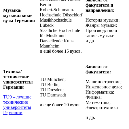
Berlin
факультета и
Robert-Schumann-
Музыка/
направления:
Hochschule Düsseldorf
музыкальные
Musikhochschule
История музыки;
вузы Германии
Lübeck
Жанры музыки;
Staatliche Hochschule
Производство и
für Musik und
запись музыки
Darstellende Kunst
и др.
Mannheim
и ещё более 15 вузов.
Зависит от
Техника/
факультета:
технические
TU München;
Машиностроение;
университеты
TU Berlin;
Инженерное дело;
Германии
TU Dresden;
Информатика;
TU Darmstadt
TU9 – лучшие
Физика;
технические
Математика;
и еще более 20 вузов.
университеты
Электротехника
Германии
и др.