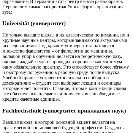
образование. В Германии этот спектр весьма разнообразен.
Перечислим самые распространённые формы организации
вуза:
Universität (университет)
Не только высшие школы в их классическом понимании, но и
крупные научные центры, которые занимаются актуальными
исследованиями. Под крылом университета находится
множество факультетов – от филологии до медицины.
Большой упор в обучении делается на теоретическую базу,
однако каждый студент проходит в процессе как минимум
одну обязательную практику. Это способствует более лёгкому
и быстрому погружению в рабочую среду после выпуска.
Учебный процесс устроен относительно свободно и
демократично – студент сам выбирает лекции и семинары,
которые хочет посетить. Главное, чтобы в конце были сданы
все обязательные предметы и получены все необходимые
кредиты-зачетные единицы.
Fachhochschule (университет прикладных наук)
Высшая школа, в которой основной акцент делается на
практической составляющей будущей профессии. Студенты
чаще выполняют групповые задания, приближенные к