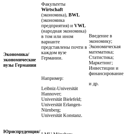
Факультеты
Wirtschaft
(экономика),
BWL
(экономика
предприятия) и
VWL
(народная экономика)
Введение в
в том или ином
экономику;
варианте
Экономическая
представлены почти в
математика;
каждом вузе
Экономика/
Статистика;
Германии.
экономические
Маркетинг;
вузы Германии
Инвестиции и
финансирование
Например:
и др.
Leibniz-Universität
Hannover;
Universität Bielefeld;
Universität Erlangen-
Nürnberg;
Universität Konstanz.
Юриспруденция/