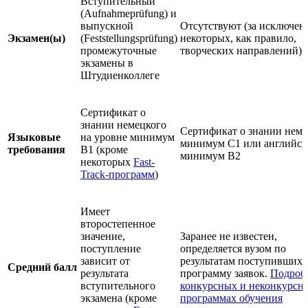
Вступительный
(Aufnahmeprüfung) и
выпускной
Отсутствуют (за исключен
Экзамен(ы)
(Feststellungsprüfung)
некоторых, как правило,
промежуточные
творческих направлений)
экзамены в
Штудиенколлеге
Сертификат о
знании немецкого
Сертификат о знании неме
Языковые
на уровне минимум
минимум С1 или английск
требования
B1 (кроме
минимум В2
некоторых
Fast-
Track-программ
)
Имеет
второстепенное
значение,
Заранее не известен,
поступление
определяется вузом по
зависит от
результатам поступивших 
Средний балл
результата
программу заявок.
Подроб
вступительного
конкурсных и неконкурсн
экзамена (кроме
программах обучения