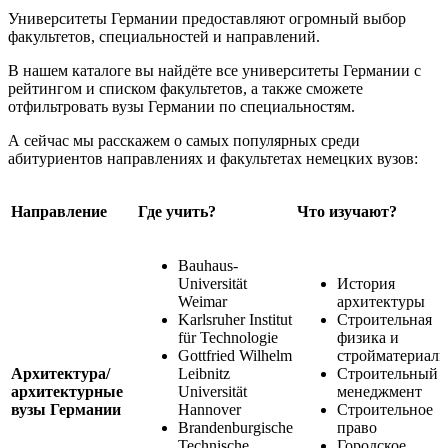
Университеты Германии предоставляют огромный выбор
факультетов, специальностей и направлений.
В нашем каталоге вы найдёте все университеты Германии с
рейтингом и списком факультетов, а также сможете
отфильтровать вузы Германии по специальностям.
А сейчас мы расскажем о самых популярных среди
абитуриентов направлениях и факультетах немецких вузов:
Направление
Где учить?
Что изучают?
Bauhaus-
Universität
История
Weimar
архитектуры
Karlsruher Institut
Строительная
für Technologie
физика и
Gottfried Wilhelm
стройматериал
Архитектура/
Leibnitz
Строительный
архитектурные
Universität
менеджмент
вузы Германии
Hannover
Строительное
Brandenburgische
право
Technische
Городское