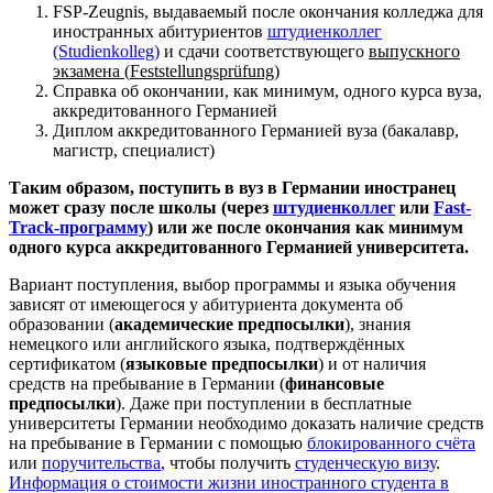
FSP-Zeugnis, выдаваемый после окончания колледжа для
иностранных абитуриентов
штудиенколлег
(Studienkolleg)
и сдачи соответствующего
выпускного
экзамена (
Feststellungsprü
fung
)
Справка об окончании, как минимум, одного курса вуза,
аккредитованного Германией
Диплом аккредитованного Германией вуза (бакалавр,
магистр, специалист)
Таким образом, поступить в вуз в Германии иностранец
может сразу после школы (через
штудиенколлег
или
Fast-
Track-программу
) или же после окончания как минимум
одного курса аккредитованного Германией университета.
Вариант поступления, выбор программы и языка обучения
зависят от имеющегося у абитуриента документа об
образовании (
академические предпосылки
), знания
немецкого или английского языка, подтверждённых
сертификатом (
языковые предпосылки
) и от наличия
средств на пребывание в Германии (
финансовые
предпосылки
). Даже при поступлении в бесплатные
университеты Германии необходимо доказать наличие средств
на пребывание в Германии с помощью
блокированного счёта
или
поручительства
, чтобы получить
студенческую визу
.
Информация о стоимости жизни иностранного студента в