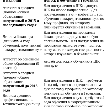
В наличии
Допуск к обучению в Германии
Для поступления в ШК: - допуск в
Аттестат о среднем
ШК на любое направление Для
(полном) общем
поступления в вуз: - требуется 1 год
образовании,
обучения в аккредитованном вузе по
полученный в 2015 и
тому профилю, по которому
последующих годах
планируется обучение в Германии.
Для поступления на программу
Диплом бакалавра
бакалавриата: - допуск на любую
(минимум 4 года
специальность Для поступления на
обучения), полученный
программу магистратуры: - допуск
в аккредитованном вузе
на ту же или схожую специальность,
которая изучалась в бакалавриате
Аттестат об основном
не даёт допуска к обучению в ШК
общем образовании (9
или вузе.
классов)
Аттестат о среднем
(полном) общем
Для поступления в ШК: - требуется
образовании,
1 год обучения в аккредитованном
полученный до 2015
вузе по тому профилю, по которому
года
планируется обучение в Германии.
Диплом среднего
Для поступления в вуз: - требуются 2
профессионально-
года обучения в аккредитованном
технического училища
вузе по тому профилю, по которому