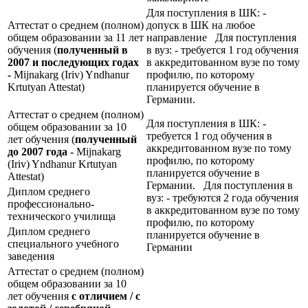
Для поступления в ШК: -
Аттестат о среднем (полном)
допуск в ШК на любое
общем образовании за 11 лет
направление Для поступления
обучения (
полученный в
в вуз: - требуется 1 год обучения
2007 и последующих годах
в аккредитованном вузе по тому
-
Mijnakarg (Iriv) Yndhanur
профилю, по которому
Krtutyan Attestat)
планируется обучение в
Германии.
Аттестат о среднем (полном)
Для поступления в ШК: -
общем образовании за 10
требуется 1 год обучения в
лет обучения (
полученный
аккредитованном вузе по тому
до 2007 года -
Mijnakarg
профилю, по которому
(Iriv) Yndhanur Krtutyan
планируется обучение в
Attestat)
Германии. Для поступления в
Диплом среднего
вуз: - требуются 2 года обучения
профессионально-
в аккредитованном вузе по тому
технического училища
профилю, по которому
Диплом среднего
планируется обучение в
специального учебного
Германии
заведения
Аттестат о среднем (полном)
общем образовании за 10
лет обучения
с отличием / с