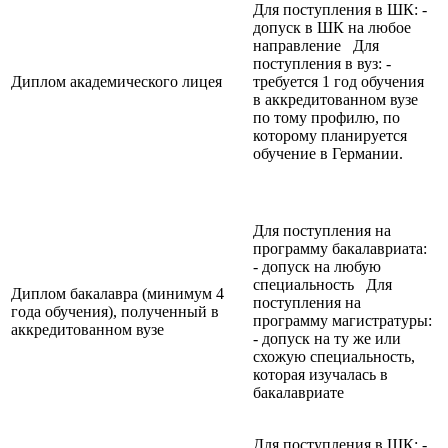
Для поступления в ШК: -
допуск в ШК на любое
направление Для
поступления в вуз: -
Диплом академического лицея
требуется 1 год обучения
в аккредитованном вузе
по тому профилю, по
которому планируется
обучение в Германии.
Для поступления на
программу бакалавриата:
- допуск на любую
специальность Для
Диплом бакалавра (минимум 4
поступления на
года обучения), полученный в
программу магистратуры:
аккредитованном вузе
- допуск на ту же или
схожую специальность,
которая изучалась в
бакалавриате
Для поступления в ШК: -