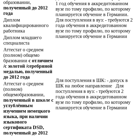
образовании,
1 год обучения в аккредитованном
полученный до 2012
вузе по тому профилю, по которому
года
планируется обучение в Германии.
Диплом
Для поступления в вуз: - требуются 2
квалифицированного
года обучения в аккредитованном
работника
вузе по тому профилю, по которому
планируется обучение в Германии
Диплом младшего
специалиста
Аттестат о среднем
(полном) общемо
бразовании
с отличием
/с золотой /серебряной
медалью, полученный
до 2012 года
Для поступления в ШК: - допуск в
Аттестат о среднем
ШК на любое направление Для
(полном)
поступления в вуз: - требуются 2
общемобразовании,
года обучения в аккредитованном
полученный в школе с
вузе по тому профилю, по которому
углублённым
планируется обучение в Германии
изучением немецкого
языка, при наличии
языкового
сертификата
DSD
,
полученный до 2012