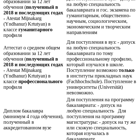
образовании за 12 лет
на любую специальность
обучения (
полученный в
бакалавриата и гос. экзамена по
2018 и последующих годах
гуманитарным, общественно-
-
Atestat Mijnakarg
научным, социологическим,
(Yndhanur) Krtutyan) в
экономическим и творческим
классе
гуманитарного
направлениям
профиля
Для поступления в вуз: - допуск
Аттестат о среднем общем
на любую специальность
образовании за 12 лет
бакалавриата по тому
обучения (
полученный в
профессиональному профилю,
2018 и последующих годах
который изучался в школе.
-
Atestat Mijnakarg
Поступление возможно
только
(Yndhanur) Krtutyan) в
в институты прикладных наук
классе
профессионального
(Fachhochschule). Поступление в
профиля
университеты (Universität)
невозможно.
Для поступления на программу
бакалавриата: - допуск на
Диплом бакалавра
любую специальность Для
(минимум 4 года обучения),
поступления на программу
полученный в
магистратуры: - допуск на ту же
аккредитованном вузе
или схожую специальность,
которая изучалась в
бакалавриате