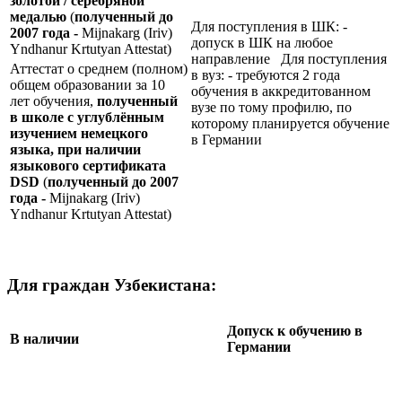
золотой / серебряной
медалью
(
полученный до
Для поступления в ШК: -
2007 года -
Mijnakarg (Iriv)
допуск в ШК на любое
Yndhanur Krtutyan Attestat)
направление Для поступления
Аттестат о среднем (полном)
в вуз: - требуются 2 года
общем образовании за 10
обучения в аккредитованном
лет обучения,
полученный
вузе по тому профилю, по
в школе с углублённым
которому планируется обучение
изучением немецкого
в Германии
языка, при наличии
языкового сертификата
DSD
(
полученный до 2007
года -
Mijnakarg (Iriv)
Yndhanur Krtutyan Attestat)
Для граждан Узбекистана:
Допуск к обучению в
В наличии
Германии