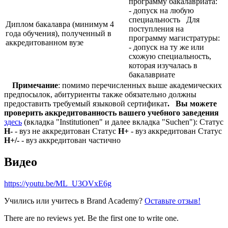
программу бакалавриата:
- допуск на любую
специальность Для
Диплом бакалавра (минимум 4
поступления на
года обучения), полученный в
программу магистратуры:
аккредитованном вузе
- допуск на ту же или
схожую специальность,
которая изучалась в
бакалавриате
Примечание
: помимо перечисленных выше академических
предпосылок, абитуриенты также обязательно должны
предоставить требуемый языковой сертификат
.
Вы можете
проверить аккредитованность вашего учебного заведения
здесь
(вкладка "Institutionen" и далее вкладка "Suchen"): Статус
Н-
- вуз не аккредитован Статус
Н+
- вуз аккредитован Статус
Н+/-
- вуз аккредитован частично
Видео
https://youtu.be/ML_U3OVxE6g
Учились или учитесь в Brand Academy?
Оставьте отзыв!
There are no reviews yet. Be the first one to write one.