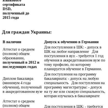
языкового
сертификата
DSD
,
полученный до
2015 года
Для граждан Украины:
В наличии
Допуск к обучению в Германии
Для поступления в ШК: - допуск в
Аттестат о среднем
ШК на любое направление Для
(полном) общем
поступления в вуз: - требуется 1 год
образовании,
обучения в аккредитованном вузе по
полученный в 2012 и
тому профилю, по которому
последующих годах
планируется обучение в Германии.
Для поступления на программу
Диплом бакалавра
бакалавриата: - допуск на любую
(минимум 4 года
специальность Для поступления на
обучения), полученный
программу магистратуры: - допуск
в аккредитованном вузе
на ту же или схожую специальность,
которая изучалась в бакалавриате
Аттестат о среднем
(полном) общем
Для поступления в ШК: - требуется