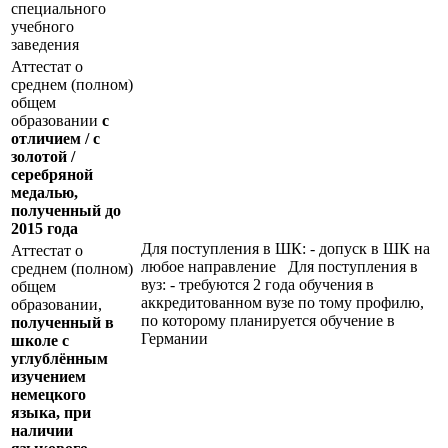
специального
учебного
заведения
Аттестат о
среднем (полном)
общем
образовании
с
отличием / с
золотой /
серебряной
медалью,
полученный до
2015 года
Для поступления в ШК: - допуск в ШК на
Аттестат о
любое направление Для поступления в
среднем (полном)
вуз: - требуются 2 года обучения в
общем
аккредитованном вузе по тому профилю,
образовании,
по которому планируется обучение в
полученный в
Германии
школе с
углублённым
изучением
немецкого
языка, при
наличии