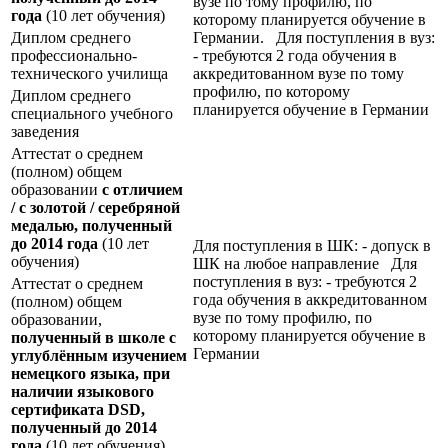
вузе по тому профилю, по
года
(10 лет обучения)
которому планируется обучение в
Диплом среднего
Германии. Для поступления в вуз:
профессионально-
- требуются 2 года обучения в
технического училища
аккредитованном вузе по тому
профилю, по которому
Диплом среднего
планируется обучение в Германии
специального учебного
заведения
Аттестат о среднем
(полном) общем
образовании
с отличием
/ с золотой / серебряной
медалью, полученный
до 2014 года
(10 лет
Для поступления в ШК: - допуск в
обучения)
ШК на любое направление Для
поступления в вуз: - требуются 2
Аттестат о среднем
года обучения в аккредитованном
(полном) общем
вузе по тому профилю, по
образовании,
которому планируется обучение в
полученный в школе с
Германии
углублённым изучением
немецкого языка, при
наличии языкового
сертификата
DSD
,
полученный до 2014
года
(10 лет обучения)