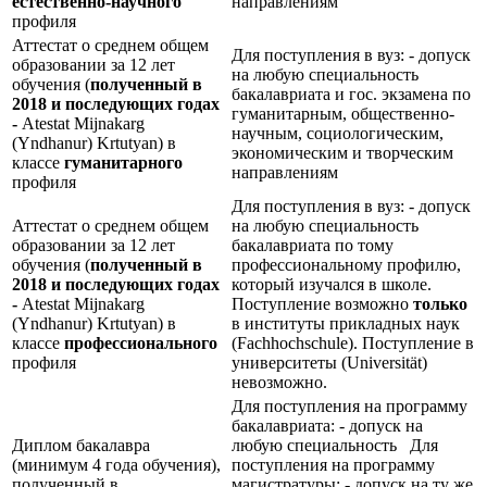
естественно-научного
направлениям
профиля
Аттестат о среднем общем
Для поступления в вуз: - допуск
образовании за 12 лет
на любую специальность
обучения (
полученный в
бакалавриата и гос. экзамена по
2018 и последующих годах
гуманитарным, общественно-
-
Atestat Mijnakarg
научным, социологическим,
(Yndhanur) Krtutyan) в
экономическим и творческим
классе
гуманитарного
направлениям
профиля
Для поступления в вуз: - допуск
Аттестат о среднем общем
на любую специальность
образовании за 12 лет
бакалавриата по тому
обучения (
полученный в
профессиональному профилю,
2018 и последующих годах
который изучался в школе.
-
Atestat Mijnakarg
Поступление возможно
только
(Yndhanur) Krtutyan) в
в институты прикладных наук
классе
профессионального
(Fachhochschule). Поступление в
профиля
университеты (Universität)
невозможно.
Для поступления на программу
бакалавриата: - допуск на
Диплом бакалавра
любую специальность Для
(минимум 4 года обучения),
поступления на программу
полученный в
магистратуры: - допуск на ту же