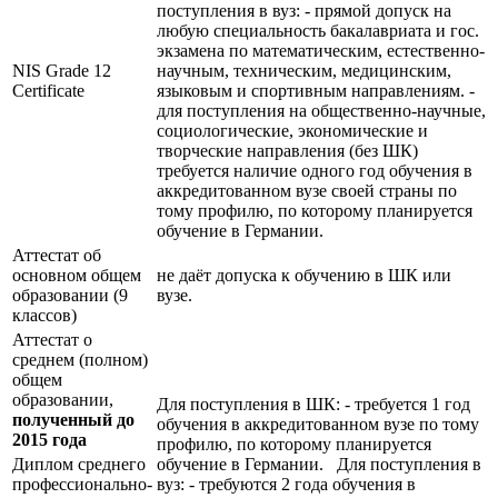
поступления в вуз: - прямой допуск на
любую специальность бакалавриата и гос.
экзамена по математическим, естественно-
NIS Grade 12
научным, техническим, медицинским,
Certificate
языковым и спортивным направлениям. -
для поступления на общественно-научные,
социологические, экономические и
творческие направления (без ШК)
требуется наличие одного год обучения в
аккредитованном вузе своей страны по
тому профилю, по которому планируется
обучение в Германии.
Аттестат об
основном общем
не даёт допуска к обучению в ШК или
образовании (9
вузе.
классов)
Аттестат о
среднем (полном)
общем
образовании,
Для поступления в ШК: - требуется 1 год
полученный до
обучения в аккредитованном вузе по тому
2015 года
профилю, по которому планируется
Диплом среднего
обучение в Германии. Для поступления в
профессионально-
вуз: - требуются 2 года обучения в