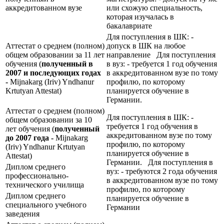
аккредитованном вузе
или схожую специальность,
которая изучалась в
бакалавриате
Для поступления в ШК: -
Аттестат о среднем (полном)
допуск в ШК на любое
общем образовании за 11 лет
направление Для поступления
обучения (
полученный в
в вуз: - требуется 1 год обучения
2007 и последующих годах
в аккредитованном вузе по тому
-
Mijnakarg (Iriv) Yndhanur
профилю, по которому
Krtutyan Attestat)
планируется обучение в
Германии.
Аттестат о среднем (полном)
Для поступления в ШК: -
общем образовании за 10
требуется 1 год обучения в
лет обучения (
полученный
аккредитованном вузе по тому
до 2007 года -
Mijnakarg
профилю, по которому
(Iriv) Yndhanur Krtutyan
планируется обучение в
Attestat)
Германии. Для поступления в
Диплом среднего
вуз: - требуются 2 года обучения
профессионально-
в аккредитованном вузе по тому
технического училища
профилю, по которому
Диплом среднего
планируется обучение в
специального учебного
Германии
заведения