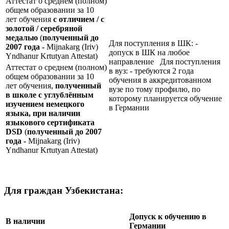
Аттестат о среднем (полном)
общем образовании за 10
лет обучения
с отличием / с
золотой / серебряной
медалью
(
полученный до
Для поступления в ШК: -
2007 года -
Mijnakarg (Iriv)
допуск в ШК на любое
Yndhanur Krtutyan Attestat)
направление Для поступления
Аттестат о среднем (полном)
в вуз: - требуются 2 года
общем образовании за 10
обучения в аккредитованном
лет обучения,
полученный
вузе по тому профилю, по
в школе с углублённым
которому планируется обучение
изучением немецкого
в Германии
языка, при наличии
языкового сертификата
DSD
(
полученный до 2007
года -
Mijnakarg (Iriv)
Yndhanur Krtutyan Attestat)
Для граждан Узбекистана:
Допуск к обучению в
В наличии
Германии