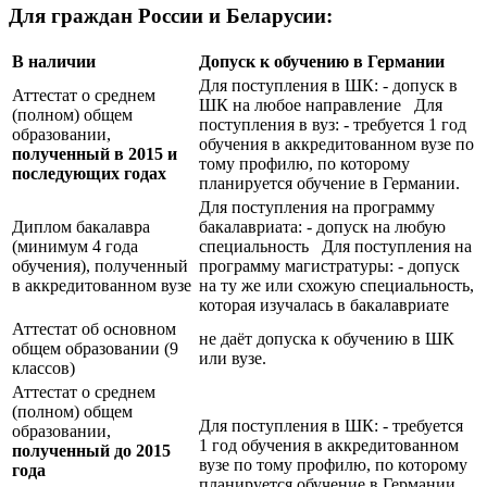
Для граждан России и Беларусии:
В наличии
Допуск к обучению в Германии
Для поступления в ШК: - допуск в
Аттестат о среднем
ШК на любое направление Для
(полном) общем
поступления в вуз: - требуется 1 год
образовании,
обучения в аккредитованном вузе по
полученный в 2015 и
тому профилю, по которому
последующих годах
планируется обучение в Германии.
Для поступления на программу
Диплом бакалавра
бакалавриата: - допуск на любую
(минимум 4 года
специальность Для поступления на
обучения), полученный
программу магистратуры: - допуск
в аккредитованном вузе
на ту же или схожую специальность,
которая изучалась в бакалавриате
Аттестат об основном
не даёт допуска к обучению в ШК
общем образовании (9
или вузе.
классов)
Аттестат о среднем
(полном) общем
Для поступления в ШК: - требуется
образовании,
1 год обучения в аккредитованном
полученный до 2015
вузе по тому профилю, по которому
года
планируется обучение в Германии.