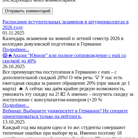
Расписание вступительных экзаменов в штудиенколлегах в
2026 году
01.11.2025
Календарь экзаменов на зимний и летний семестр 2026 в
колледжи довузовской подготовки в Германии
Подробнее...
😱🔥Акция “Юниор” или полное сопровождение с euni со
скидкой до 40%
26.10.2025
Все преимущества поступления в Германию с euni – с
дополнительной скидкой 20%! О чём речь: 💡 У нас есть
ежегодная скидка за раннее обращение 20% (при заказе до 1
марта) 🔥 А сейчас мы даём крайне редкую возможность,
умножить эту скидку на 2! 💶 А именно – получить скидку за
поступление с консультантом-юниором (+20 %
Подробнее...
Вебинар: Выбираете университет в Германии? Не спешите
ориентироваться только на рейтинги.
13.10.2025
Каждый год мы видим одно и то же: студенты совершают
типичные ошибки при выборе вуза. Именно поэтому 18