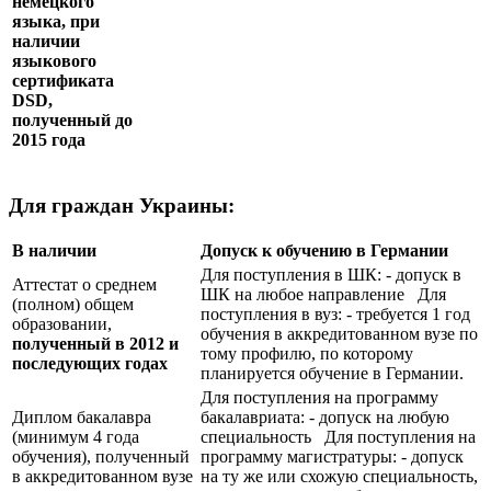
немецкого
языка, при
наличии
языкового
сертификата
DSD
,
полученный до
2015 года
Для граждан Украины:
В наличии
Допуск к обучению в Германии
Для поступления в ШК: - допуск в
Аттестат о среднем
ШК на любое направление Для
(полном) общем
поступления в вуз: - требуется 1 год
образовании,
обучения в аккредитованном вузе по
полученный в 2012 и
тому профилю, по которому
последующих годах
планируется обучение в Германии.
Для поступления на программу
Диплом бакалавра
бакалавриата: - допуск на любую
(минимум 4 года
специальность Для поступления на
обучения), полученный
программу магистратуры: - допуск
в аккредитованном вузе
на ту же или схожую специальность,