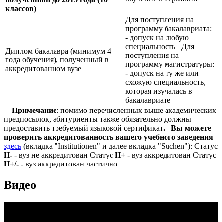
классов)
Для поступления на
программу бакалавриата:
- допуск на любую
специальность Для
Диплом бакалавра (минимум 4
поступления на
года обучения), полученный в
программу магистратуры:
аккредитованном вузе
- допуск на ту же или
схожую специальность,
которая изучалась в
бакалавриате
Примечание
: помимо перечисленных выше академических
предпосылок, абитуриенты также обязательно должны
предоставить требуемый языковой сертификат
.
Вы можете
проверить аккредитованность вашего учебного заведения
здесь
(вкладка "Institutionen" и далее вкладка "Suchen"): Статус
Н-
- вуз не аккредитован Статус
Н+
- вуз аккредитован Статус
Н+/-
- вуз аккредитован частично
Видео