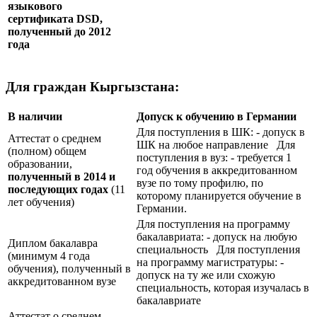
языкового
сертификата
DSD
,
полученный до 2012
года
Для граждан Кыргызстана:
В наличии
Допуск к обучению в Германии
Для поступления в ШК: - допуск в
Аттестат о среднем
ШК на любое направление Для
(полном) общем
поступления в вуз: - требуется 1
образовании,
год обучения в аккредитованном
полученный в 2014 и
вузе по тому профилю, по
последующих годах
(11
которому планируется обучение в
лет обучения)
Германии.
Для поступления на программу
бакалавриата: - допуск на любую
Диплом бакалавра
специальность Для поступления
(минимум 4 года
на программу магистратуры: -
обучения), полученный в
допуск на ту же или схожую
аккредитованном вузе
специальность, которая изучалась в
бакалавриате
Аттестат о среднем