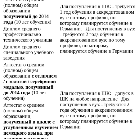
(полном) общем
Для поступления в ШК: - требуется
образовании,
1 год обучения в аккредитованном
полученный до 2014
вузе по тому профилю, по
года
(10 лет обучения)
которому планируется обучение в
Диплом среднего
Германии. Для поступления в вуз:
профессионально-
- требуются 2 года обучения в
технического училища
аккредитованном вузе по тому
профилю, по которому
Диплом среднего
планируется обучение в Германии
специального учебного
заведения
Аттестат о среднем
(полном) общем
образовании
с отличием
/ с золотой / серебряной
медалью, полученный
до 2014 года
(10 лет
Для поступления в ШК: - допуск в
обучения)
ШК на любое направление Для
поступления в вуз: - требуются 2
Аттестат о среднем
года обучения в аккредитованном
(полном) общем
вузе по тому профилю, по
образовании,
которому планируется обучение в
полученный в школе с
Германии
углублённым изучением
немецкого языка, при
наличии языкового