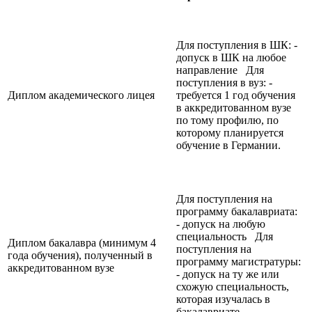
Для поступления в ШК: -
допуск в ШК на любое
направление Для
поступления в вуз: -
Диплом академического лицея
требуется 1 год обучения
в аккредитованном вузе
по тому профилю, по
которому планируется
обучение в Германии.
Для поступления на
программу бакалавриата:
- допуск на любую
специальность Для
Диплом бакалавра (минимум 4
поступления на
года обучения), полученный в
программу магистратуры:
аккредитованном вузе
- допуск на ту же или
схожую специальность,
которая изучалась в
бакалавриате