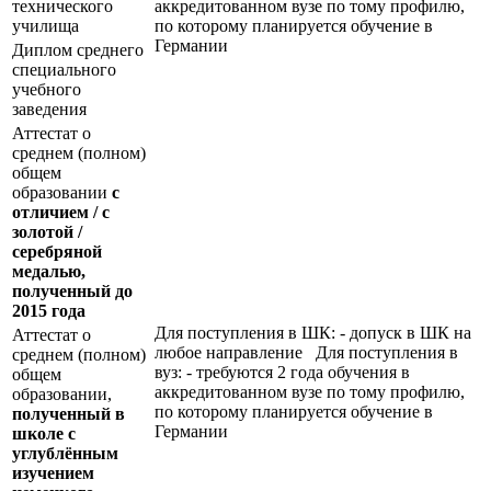
технического
аккредитованном вузе по тому профилю,
училища
по которому планируется обучение в
Германии
Диплом среднего
специального
учебного
заведения
Аттестат о
среднем (полном)
общем
образовании
с
отличием / с
золотой /
серебряной
медалью,
полученный до
2015 года
Для поступления в ШК: - допуск в ШК на
Аттестат о
любое направление Для поступления в
среднем (полном)
вуз: - требуются 2 года обучения в
общем
аккредитованном вузе по тому профилю,
образовании,
по которому планируется обучение в
полученный в
Германии
школе с
углублённым
изучением