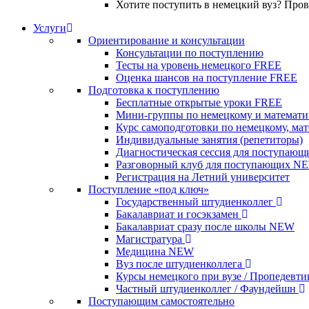
Хотите поступить в немецкий вуз? Про
Услуги
Ориентирование и консультации
Консультации по поступлению
Тесты на уровень немецкого
FREE
Оценка шансов на поступление
FREE
Подготовка к поступлению
Бесплатные открытые уроки
FREE
Мини-группы по немецкому и математи
Курс самоподготовки по немецкому, ма
Индивидуальные занятия (репетиторы)
Диагностическая сессия для поступающ
Разговорный клуб для поступающих
N
Регистрация на Летний университет
Поступление «под ключ»
Государственный штудиенколлег
Бакалавриат и госэкзамен
Бакалавриат сразу после школы
NEW
Магистратура
Медицина
NEW
Вуз после штудиенколлега
Курсы немецкого при вузе / Пропедевт
Частный штудиенколлег / Фаундейшн
Поступающим самостоятельно