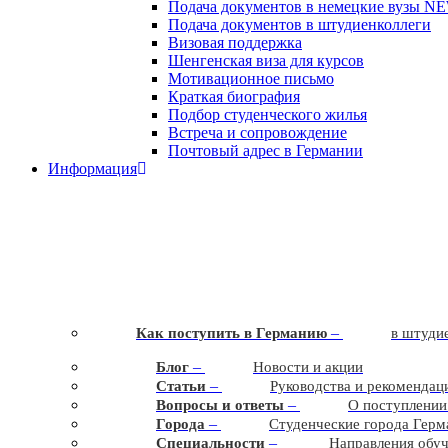
Подача документов в немецкие вузы
N
Подача документов в штудиенколлеги
Визовая поддержка
Шенгенская виза для курсов
Мотивационное письмо
Краткая биография
Подбор студенческого жилья
Встреча и сопровождение
Почтовый адрес в Германии
Информация
–
Как поступить в Германию
в штудие
–
Блог
Новости и акции
–
Статьи
Руководства и рекомендац
–
Вопросы и ответы
О поступлении
–
Города
Студенческие города Герм
–
Cпециальности
Направления обу