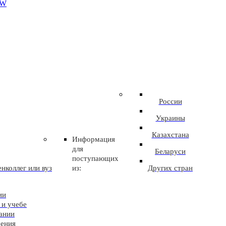
EW
России
Украины
Казахстана
Информация
для
Беларуси
поступающих
нколлег или вуз
из:
Других стран
ии
 и учебе
ании
чения