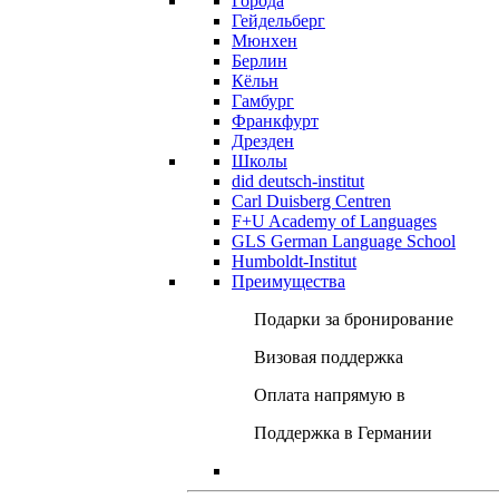
Города
Гейдельберг
Мюнхен
Берлин
Кёльн
Гамбург
Франкфурт
Дрезден
Школы
did deutsch-institut
Carl Duisberg Centren
F+U Academy of Languages
GLS German Language School
Humboldt-Institut
Преимущества
Подарки за бронирование
Визовая поддержка
Оплата напрямую в
Поддержка в Германии