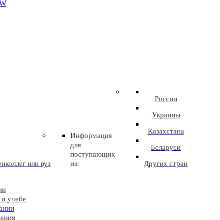
EW
России
Украины
Казахстана
Информация
для
Беларуси
поступающих
нколлег или вуз
из:
Других стран
ии
 и учебе
ании
чения