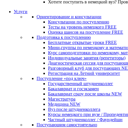
Хотите поступить в немецкий вуз? Про
Услуги
Ориентирование и консультации
Консультации по поступлению
Тесты на уровень немецкого
FREE
Оценка шансов на поступление
FREE
Подготовка к поступлению
Бесплатные открытые уроки
FREE
Мини-группы по немецкому и математи
Курс самоподготовки по немецкому, ма
Индивидуальные занятия (репетиторы)
Диагностическая сессия для поступающ
Разговорный клуб для поступающих
N
Регистрация на Летний университет
Поступление «под ключ»
Государственный штудиенколлег
Бакалавриат и госэкзамен
Бакалавриат сразу после школы
NEW
Магистратура
Медицина
NEW
Вуз после штудиенколлега
Курсы немецкого при вузе / Пропедевти
Частный штудиенколлег / Фаундейшн
Поступающим самостоятельно