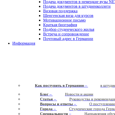
Подача документов в немецкие вузы
N
Подача документов в штудиенколлеги
Визовая поддержка
Шенгенская виза для курсов
Мотивационное письмо
Краткая биография
Подбор студенческого жилья
Встреча и сопровождение
Почтовый адрес в Германии
Информация
–
Как поступить в Германию
в штудие
–
Блог
Новости и акции
–
Статьи
Руководства и рекомендац
–
Вопросы и ответы
О поступлении
–
Города
Студенческие города Герм
–
Cпециальности
Направления обу