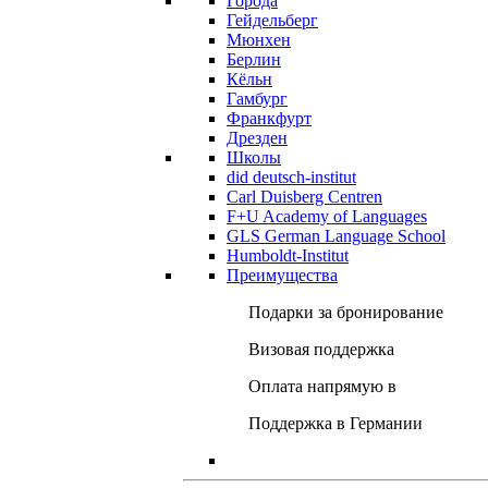
Города
Гейдельберг
Мюнхен
Берлин
Кёльн
Гамбург
Франкфурт
Дрезден
Школы
did deutsch-institut
Carl Duisberg Centren
F+U Academy of Languages
GLS German Language School
Humboldt-Institut
Преимущества
Подарки за бронирование
Визовая поддержка
Оплата напрямую в
Поддержка в Германии