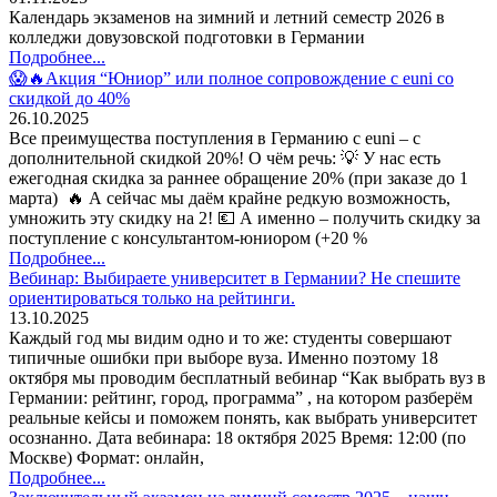
Календарь экзаменов на зимний и летний семестр 2026 в
колледжи довузовской подготовки в Германии
Подробнее...
😱🔥Акция “Юниор” или полное сопровождение с euni со
скидкой до 40%
26.10.2025
Все преимущества поступления в Германию с euni – с
дополнительной скидкой 20%! О чём речь: 💡 У нас есть
ежегодная скидка за раннее обращение 20% (при заказе до 1
марта) 🔥 А сейчас мы даём крайне редкую возможность,
умножить эту скидку на 2! 💶 А именно – получить скидку за
поступление с консультантом-юниором (+20 %
Подробнее...
Вебинар: Выбираете университет в Германии? Не спешите
ориентироваться только на рейтинги.
13.10.2025
Каждый год мы видим одно и то же: студенты совершают
типичные ошибки при выборе вуза. Именно поэтому 18
октября мы проводим бесплатный вебинар “Как выбрать вуз в
Германии: рейтинг, город, программа” , на котором разберём
реальные кейсы и поможем понять, как выбрать университет
осознанно. Дата вебинара: 18 октября 2025 Время: 12:00 (по
Москве) Формат: онлайн,
Подробнее...